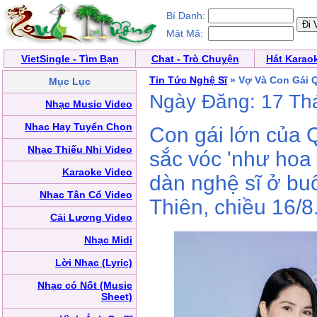
Bí Danh:
Mật Mã:
VietSingle - Tìm Bạn
Chat - Trò Chuyện
Hát Karao
Tin Tức Nghệ Sĩ
» Vợ Và Con Gái 
Mục Lục
Ngày Đăng: 17 Th
Nhạc Music Video
Nhạc Hay Tuyển Chọn
Con gái lớn của 
Nhạc Thiếu Nhi Video
sắc vóc 'như hoa
Karaoke Video
dàn nghệ sĩ ở bu
Nhạc Tân Cổ Video
Thiên, chiều 16/8
Cải Lương Video
Nhạc Midi
Lời Nhạc (Lyric)
Nhạc có Nốt (Music
Sheet)