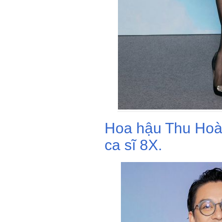
Hoa hậu Thu Hoài 
ca sĩ 8X.