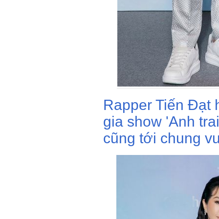
Rapper Tiến Đạt 
gia show 'Anh tra
cũng tới chung vu