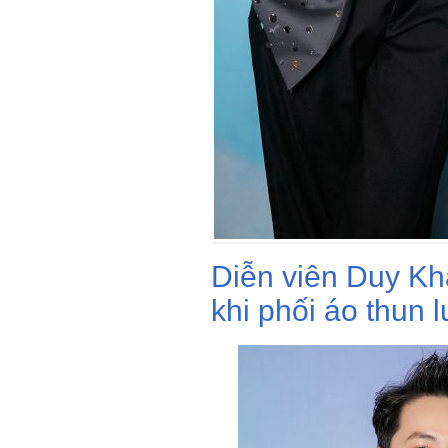
Diễn viên Duy K
khi phối áo thun 