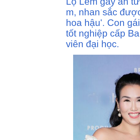
Lọ Lem gây ấn tư
m, nhan sắc được
hoa hậu'. Con gá
tốt nghiệp cấp Ba
viên đại học.