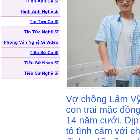
Hình Ảnh Ca Sĩ
Hình Ảnh Nghệ Sĩ
Tin Tức Ca Sĩ
Tin Tức Nghệ Sĩ
Phỏng Vấn Nghệ Sĩ Video
Tiểu Sử Ca Sĩ
Tiểu Sử Nhạc Sĩ
Tiểu Sử Nghệ Sĩ
Vợ chồng Lâm Vỹ 
con trai mặc đồng
14 năm cưới. Dịp 
tỏ tình cảm với c