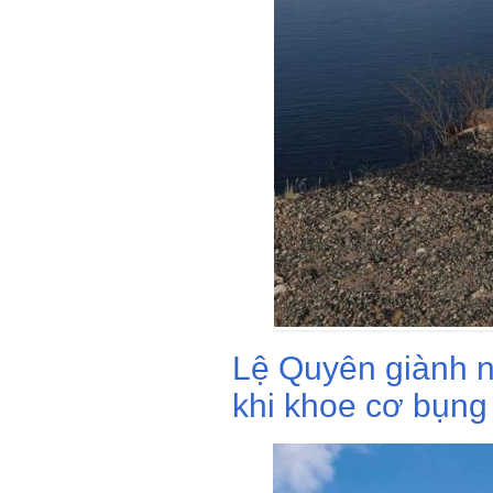
Lệ Quyên giành n
khi khoe cơ bụng 