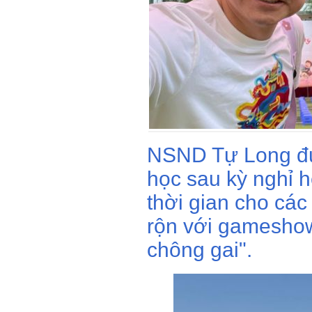
NSND Tự Long đưa
học sau kỳ nghỉ h
thời gian cho cá
rộn với gameshow
chông gai".