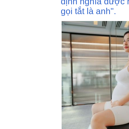
định nghĩa được 
gọi tắt là anh".