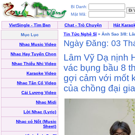
Bí Danh:
Mật Mã:
VietSingle - Tìm Bạn
Chat - Trò Chuyện
Hát Karao
Tin Tức Nghệ Sĩ
» Ảnh Sao 3/8: L
Mục Lục
Ngày Đăng: 03 Th
Nhạc Music Video
Nhạc Hay Tuyển Chọn
Lâm Vỹ Dạ nịnh 
Nhạc Thiếu Nhi Video
vác bụng bầu 8 t
Karaoke Video
gợi cảm với mốt k
Nhạc Tân Cổ Video
của chồng đại gia
Cải Lương Video
Nhạc Midi
Lời Nhạc (Lyric)
Nhạc có Nốt (Music
Sheet)