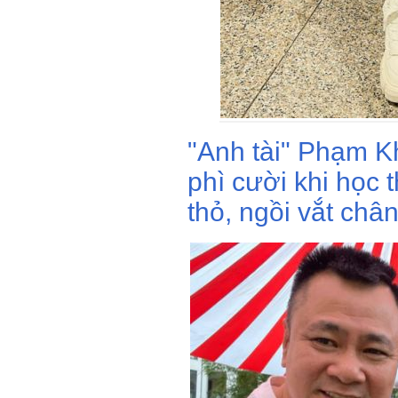
"Anh tài" Phạm K
phì cười khi học 
thỏ, ngồi vắt châ