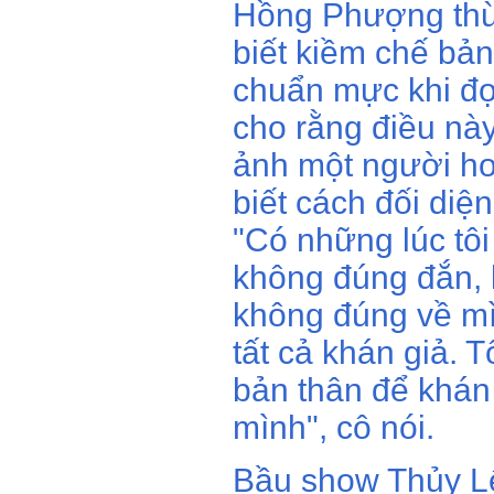
Hồng Phượng thừ
biết kiềm chế bản
chuẩn mực khi đọ
cho rằng điều nà
ảnh một người ho
biết cách đối diệ
"Có những lúc tôi 
không đúng đắn, k
không đúng về mìn
tất cả khán giả. 
bản thân để khán 
mình", cô nói.
Bầu show Thủy Lê