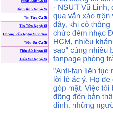
Hình Ảnh Ca Sĩ
- NSƯT Vũ Linh, 
Hình Ảnh Nghệ Sĩ
qua vẫn xáo trộn 
Tin Tức Ca Sĩ
đây, khi cô thông 
Tin Tức Nghệ Sĩ
chức đêm nhạc Đ
Phỏng Vấn Nghệ Sĩ Video
HCM, nhiều khán 
Tiểu Sử Ca Sĩ
sao" cùng nhiều b
Tiểu Sử Nhạc Sĩ
fanpage phòng trà
Tiểu Sử Nghệ Sĩ
"Anti-fan liên tục
lời lẽ ác ý. Họ đe
góp mặt. Việc tôi 
động đến bản thân
đình, những ngườ