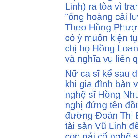
Linh) ra tòa vì tr
"ông hoàng cải l
Theo Hồng Phượn
có ý muốn kiện tụ
chị họ Hồng Loan
và nghĩa vụ liên 
Nữ ca sĩ kể sau đ
khi gia đình bàn 
nghệ sĩ Hồng Nhu
nghị đứng tên đồ
đường Đoàn Thị 
tài sản Vũ Linh đ
con gái cố nghệ s