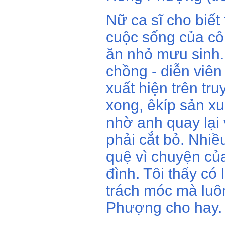
Nữ ca sĩ cho biết 
cuộc sống của cô
ăn nhỏ mưu sinh. 
chồng - diễn viê
xuất hiện trên tr
xong, êkíp sản xu
nhờ anh quay lại 
phải cắt bỏ. Nhiều
quệ vì chuyện củ
đình. Tôi thấy có
trách móc mà luôn
Phượng cho hay.