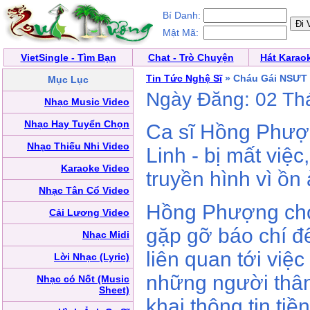
Bí Danh:
Mật Mã:
VietSingle - Tìm Bạn
Chat - Trò Chuyện
Hát Karao
Tin Tức Nghệ Sĩ
» Cháu Gái NSƯT V
Mục Lục
Ngày Đăng: 02 Th
Nhạc Music Video
Nhạc Hay Tuyển Chọn
Ca sĩ Hồng Phượ
Nhạc Thiếu Nhi Video
Linh - bị mất việ
Karaoke Video
truyền hình vì ồn 
Nhạc Tân Cổ Video
Hồng Phượng cho 
Cải Lương Video
gặp gỡ báo chí đ
Nhạc Midi
liên quan tới việc
Lời Nhạc (Lyric)
những người thân
Nhạc có Nốt (Music
Sheet)
khai thông tin ti