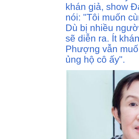
khán giả, show Đ
nói: "Tôi muốn c
Dù bị nhiều ngườ
sẽ diễn ra. Ít kh
Phượng vẫn muốn
ủng hộ cô ấy".