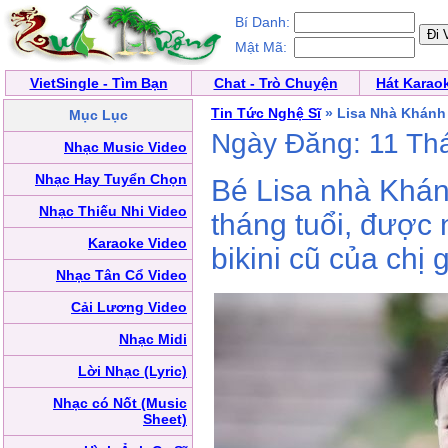
Bí Danh:
Mật Mã:
VietSingle - Tìm Bạn
Chat - Trò Chuyện
Hát Karao
Tin Tức Nghệ Sĩ
» Lisa Nhà Khánh 
Mục Lục
Ngày Đăng: 11 Th
Nhạc Music Video
Nhạc Hay Tuyển Chọn
Bé Lisa nhà Khán
Nhạc Thiếu Nhi Video
tháng tuổi, được 
Karaoke Video
bikini cũ của chị 
Nhạc Tân Cổ Video
Cải Lương Video
Nhạc Midi
Lời Nhạc (Lyric)
Nhạc có Nốt (Music
Sheet)