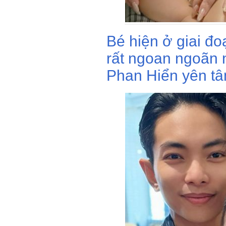
Bé hiện ở giai đo
rất ngoan ngoãn 
Phan Hiển yên tâm