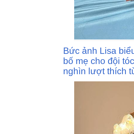
Bức ảnh Lisa biể
bố mẹ cho đội tóc
nghìn lượt thích t