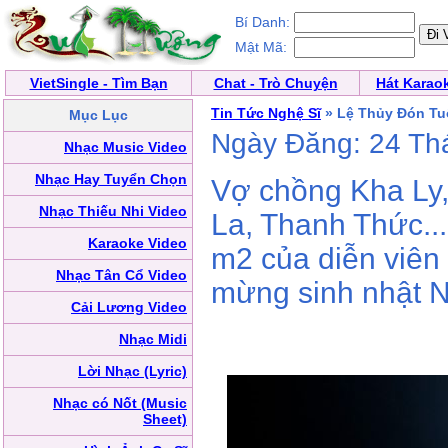
Bí Danh:
Mật Mã:
VietSingle - Tìm Bạn
Chat - Trò Chuyện
Hát Karao
Tin Tức Nghệ Sĩ
» Lệ Thủy Đón Tuổ
Mục Lục
Ngày Đăng: 24 Th
Nhạc Music Video
Nhạc Hay Tuyển Chọn
Vợ chồng Kha Ly
Nhạc Thiếu Nhi Video
La, Thanh Thức...
Karaoke Video
m2 của diễn viên
Nhạc Tân Cổ Video
mừng sinh nhật 
Cải Lương Video
Nhạc Midi
Lời Nhạc (Lyric)
Nhạc có Nốt (Music
Sheet)