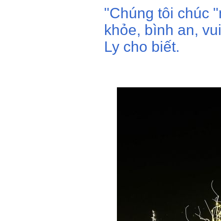
"Chúng tôi chúc 
khỏe, bình an, vu
Ly cho biết.