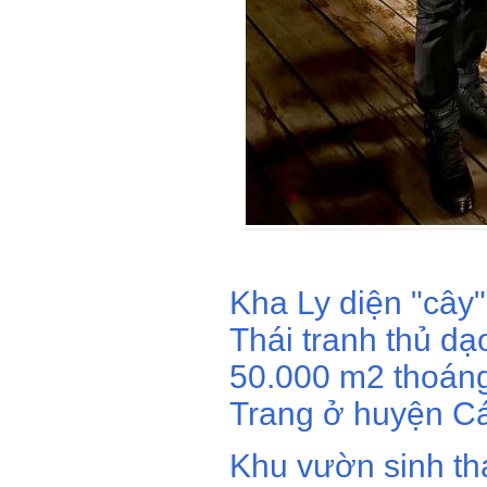
Kha Ly diện "cây
Thái tranh thủ d
50.000 m2 thoán
Trang ở huyện Cá
Khu vườn sinh th