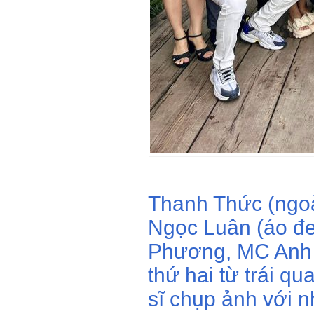
Thanh Thức (ngoà
Ngọc Luân (áo đe
Phương, MC Anh 
thứ hai từ trái q
sĩ chụp ảnh với n