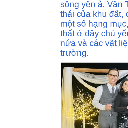
sông yên ả. Vân 
thái của khu đất,
một số hạng mục,
thất ở đây chủ yế
nứa và các vật li
trường.