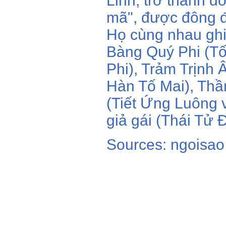
Linh, trở thành đô
mã", được đông 
Họ cùng nhau ghi
Bàng Quý Phi (T
Phi), Trảm Trịnh
Hàn Tố Mai), Thầ
(Tiết Ứng Luông 
giả gái (Thái Tử
Sources: ngoisao