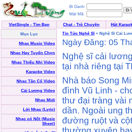
Bí Danh:
Mật Mã:
VietSingle - Tìm Bạn
Chat - Trò Chuyện
Hát Karao
Tin Tức Nghệ Sĩ
» Nghệ Sĩ Cải Lư
Mục Lục
Ngày Đăng: 05 Th
Nhạc Music Video
Nhạc Hay Tuyển Chọn
Nghệ sĩ cải lương
Nhạc Thiếu Nhi Video
tại nhà riêng tại
Karaoke Video
Nhà báo Song Min
Nhạc Tân Cổ Video
đình Vũ Linh - ch
Cải Lương Video
thư đại tràng vài
Nhạc Midi
dần. Ngoài ung t
Lời Nhạc (Lyric)
đường ruột và cộ
Nhạc có Nốt (Music
Sheet)
thường xuyên hay