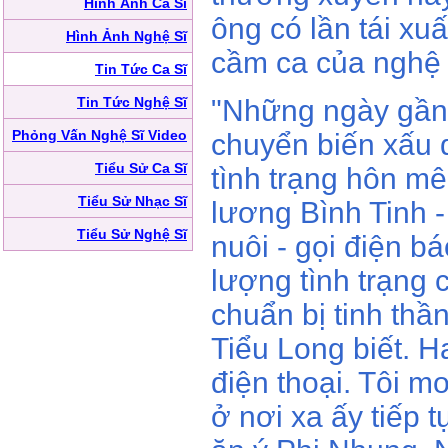
Hình Ảnh Ca Sĩ
ông có lần tái xu
Hình Ảnh Nghệ Sĩ
cầm ca của nghệ 
Tin Tức Ca Sĩ
Tin Tức Nghệ Sĩ
"Những ngày gần 
Phỏng Vấn Nghệ Sĩ Video
chuyển biến xấu 
Tiểu Sử Ca Sĩ
tình trạng hôn mê
Tiểu Sử Nhạc Sĩ
lương Bình Tinh -
Tiểu Sử Nghệ Sĩ
nuôi - gọi điện bá
lượng tình trạng 
chuẩn bị tinh thầ
Tiểu Long biết. H
điện thoại. Tôi m
ở nơi xa ấy tiếp 