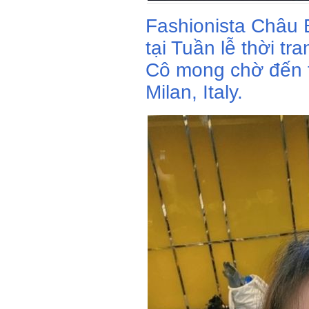
Fashionista Châu B
tại Tuần lễ thời tr
Cô mong chờ đến t
Milan, Italy.