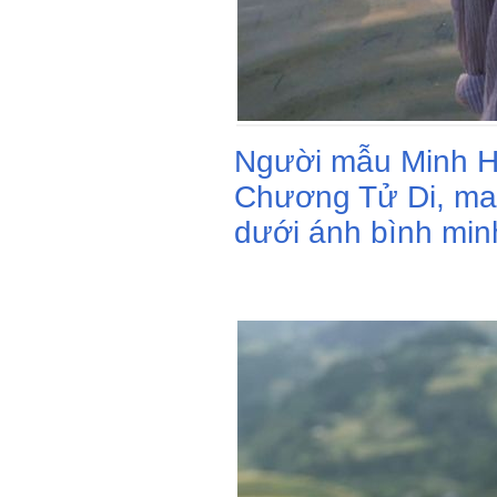
Người mẫu Minh Hà
Chương Tử Di, ma
dưới ánh bình minh