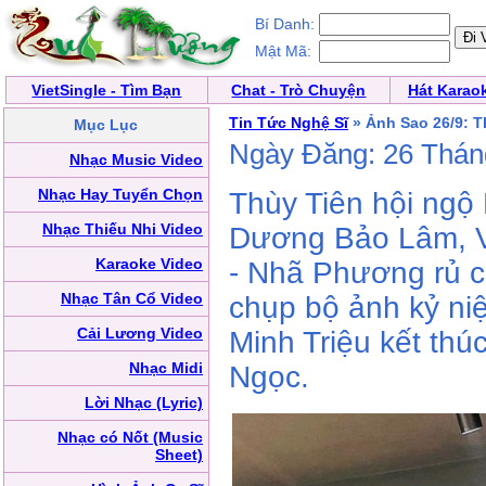
Bí Danh:
Mật Mã:
VietSingle - Tìm Bạn
Chat - Trò Chuyện
Hát Karao
Tin Tức Nghệ Sĩ
» Ảnh Sao 26/9: T
Mục Lục
Ngày Đăng: 26 Thá
Nhạc Music Video
Nhạc Hay Tuyển Chọn
Thùy Tiên hội ng
Nhạc Thiếu Nhi Video
Dương Bảo Lâm, 
Karaoke Video
- Nhã Phương rủ c
Nhạc Tân Cổ Video
chụp bộ ảnh kỷ ni
Cải Lương Video
Minh Triệu kết thú
Nhạc Midi
Ngọc.
Lời Nhạc (Lyric)
Nhạc có Nốt (Music
Sheet)