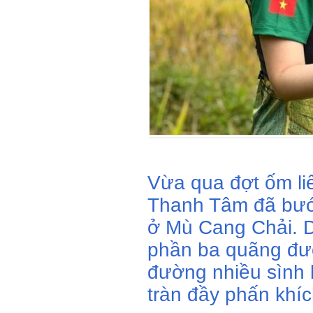
Vừa qua đợt ốm li
Thanh Tâm đã bướ
ở Mù Cang Chải. D
phần ba quãng đườ
đường nhiều sình l
tràn đầy phấn khíc