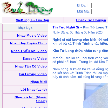
Bí Danh:
Mật Mã:
VietSingle - Tìm Bạn
Chat - Trò Chuyện
Tin Tức Nghệ Sĩ
» Kim Tử Long T
Mục Lục
Ngày Đăng: 06 Tháng 08 Năm 2020
Nhạc Music Video
Nghệ sĩ cải lương cho biết lời nó
Nhạc Hay Tuyển Chọn
khi bị bà xã Trinh Trinh phát hiện.
Kim Tử Long thừa nhận rung độ
Nhạc Thiếu Nhi Video
Mở đầu, trả lời câu hỏi trên vòng x
Karaoke Video
sẽ phải hối hận". Trong khi đó Kim T
Nhạc Tân Cổ Video
Nam nghệ sĩ khiến bà xã và đồng ngh
đã kết hôn với Trinh Trinh rồi, có 
Cải Lương Video
bày tỏ tình cảm, tôi cũng bị rung độ
Nhạc Midi
Lời Nhạc (Lyric)
Nhạc có Nốt (Music
Sheet)