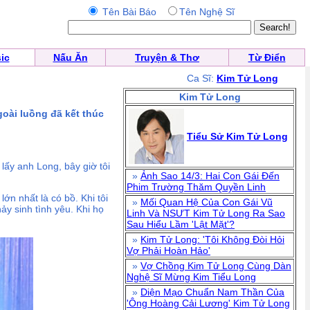
Tên Bài Báo
Tên Nghệ Sĩ
ic
Nấu Ăn
Truyện & Thơ
Từ Điển
Ca Sĩ:
Kim Tử Long
Kim Tử Long
goài luồng đã kết thúc
Tiểu Sử Kim Tử Long
lấy anh Long, bây giờ tôi
»
Ảnh Sao 14/3: Hai Con Gái Đến
Phim Trường Thăm Quyền Linh
ớn nhất là có bồ. Khi tôi
»
Mối Quan Hệ Của Con Gái Vũ
ảy sinh tình yêu. Khi họ
Linh Và NSƯT Kim Tử Long Ra Sao
Sau Hiểu Lầm 'Lật Mặt'?
»
Kim Tử Long: 'Tôi Không Đòi Hỏi
Vợ Phải Hoàn Hảo'
»
Vợ Chồng Kim Tử Long Cùng Dàn
Nghệ Sĩ Mừng Kim Tiểu Long
»
Diện Mạo Chuẩn Nam Thần Của
'Ông Hoàng Cải Lương' Kim Tử Long