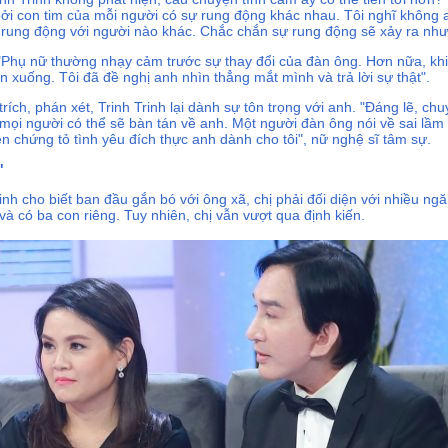
ởi con tim của mỗi người có sự rung động khác nhau. Tôi nghĩ không a
hể rung động với người nào khác. Chắc chắn sự rung động sẽ xảy ra như
: "Phụ nữ thường nhạy cảm trước sự thay đổi của đàn ông. Hơn nữa, khi 
 xuống. Tôi đã đề nghị anh nhìn thẳng mắt mình và trả lời sự thật".
 trích, phán xét, Trinh Trinh lại dành sự tôn trọng với anh. "Đáng lẽ, c
 mọi người có thể sẽ bàn tán về anh. Một người đàn ông nói về sai lầm
ện chứng tỏ tình yêu đích thực anh dành cho tôi", nữ nghệ sĩ tâm sự.
"
nh cho biết ban đầu gắn bó với ông xã, chị phải đối diện với nhiều ngă
và có ba con riêng. Tuy nhiên, chị vẫn vượt qua định kiến.