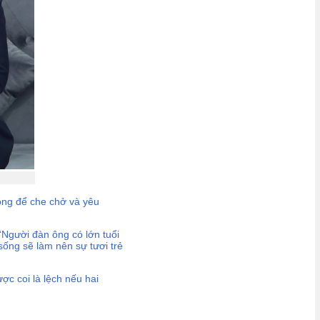
ồng để che chở và yêu
.
“Người đàn ông có lớn tuổi
ống sẽ làm nên sự tươi trẻ
c coi là lệch nếu hai