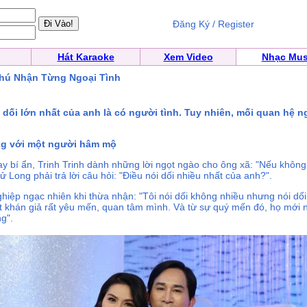
Đăng Ký / Register
Hát Karaoke
Xem Video
Nhạc Mus
hú Nhận Từng Ngoại Tình
i dối lớn nhất của anh là có người tình. Tuy nhiên, mối quan hệ n
ng với một người hâm mộ
oay bí ẩn, Trinh Trinh dành những lời ngọt ngào cho ông xã: "Nếu không 
ử Long phải trả lời câu hỏi: "Điều nói dối nhiều nhất của anh?".
iệp ngạc nhiên khi thừa nhận: "Tôi nói dối không nhiều nhưng nói dối l
một khán giả rất yêu mến, quan tâm mình. Và từ sự quý mến đó, họ mới n
ng".