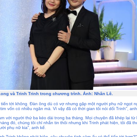
ng và Trinh Trinh trong chương trình. Ảnh: Nhân Lê.
ên tiến tới không. Đàn ông dù có vợ nhưng gặp một người phụ nữ ngọt 
tim vốn có nhiều ngăn mà. Vì vậy đã có thời gian tôi nói dối Trinh", anh
 với người thứ ba kéo dài trong ba tháng. Mọi chuyện đã khép lại từ k
háng đó, chúng tôi chỉ nhắn tin thôi nhưng khi Trinh phát hiện, tôi đã t
ời phụ nữ kia", anh kể.
h Trinh không phát hiện, câu chuyện tình cảm ấy có thể tiến tới hơn?