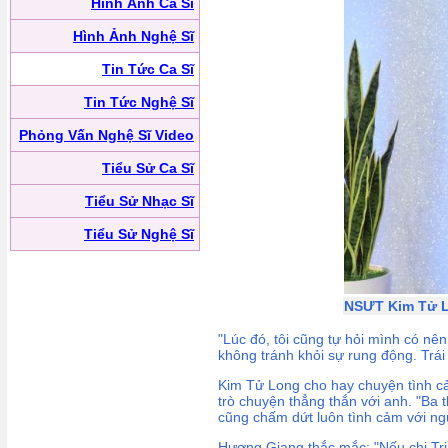
Hình Ảnh Ca Sĩ
Hình Ảnh Nghệ Sĩ
Tin Tức Ca Sĩ
Tin Tức Nghệ Sĩ
Phỏng Vấn Nghệ Sĩ Video
Tiểu Sử Ca Sĩ
Tiểu Sử Nhạc Sĩ
Tiểu Sử Nghệ Sĩ
NSƯT Kim Tử Lo
"Lúc đó, tôi cũng tự hỏi mình có n
không tránh khỏi sự rung động. Trái 
Kim Tử Long cho hay chuyện tình cảm
trò chuyện thẳng thắn với anh. "Ba t
cũng chấm dứt luôn tình cảm với ngư
Hương Giang thắc mắc: "Nếu chị Trin