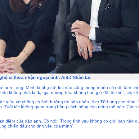
hệ sĩ thừa nhận ngoại tình. Ảnh: Nhân Lê.
 với anh Long. Mình là phụ nữ, lúc nào cũng mong muốn có một tấm ch
thân không phải là đại gia nhưng hứa không bao giờ để tôi khổ”, chị kể
 tác giữa vợ chồng có ảnh hưởng tới hôn nhân, Kim Tử Long cho rằng: 
 Tuổi tác không quan trọng bằng cách sống của mình thế nào. Cách s
n điểm của đàn anh. Cô nói: “Trong tình yêu không có giới hạn nào đượ
ng chiến đấu cho tình yêu của mình”.