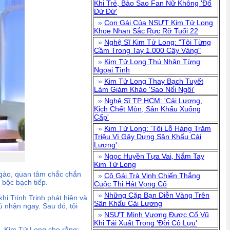
Khi Trẻ, Bảo Sao Fan Nữ Không 'Đổ
Đứ Đừ'
»
Con Gái Của NSƯT Kim Tử Long
Khoe Nhan Sắc Rực Rỡ Tuổi 22
»
Nghệ Sĩ Kim Tử Long: "Tôi Từng
Cầm Trong Tay 1.000 Cây Vàng"
»
Kim Tử Long Thú Nhận Từng
Ngoại Tình
»
Kim Tử Long Thay Bạch Tuyết
Làm Giám Khảo 'Sao Nối Ngôi'
»
Nghệ Sĩ TP HCM: 'Cải Lương,
Kịch Chết Mòn, Sân Khấu Xuống
Cấp'
»
Kim Tử Long: 'Tôi Lỗ Hàng Trăm
Triệu Vì Gây Dựng Sân Khấu Cải
Lương'
»
Ngọc Huyền Tựa Vai, Nắm Tay
Kim Tử Long
ngào, quan tâm chắc chắn
»
Cô Gái Trà Vinh Chiến Thắng
 bộc bạch tiếp.
Cuộc Thi Hát Vọng Cổ
»
Những Cặp Bạn Diễn Vàng Trên
hi Trinh Trinh phát hiện và
Sân Khấu Cải Lương
hú nhận ngay. Sau đó, tôi
»
NSƯT Minh Vương Được Cổ Vũ
Khi Tái Xuất Trong 'Đời Cô Lựu'
". Kim Tử Long cho rằng: