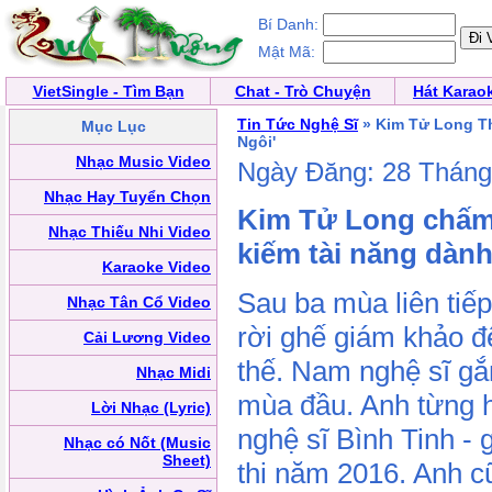
Bí Danh:
Mật Mã:
VietSingle - Tìm Bạn
Chat - Trò Chuyện
Hát Karao
Tin Tức Nghệ Sĩ
» Kim Tử Long Th
Mục Lục
Ngôi'
Nhạc Music Video
Ngày Đăng: 28 Thán
Nhạc Hay Tuyển Chọn
Kim Tử Long chấm 
Nhạc Thiếu Nhi Video
kiếm tài năng dành
Karaoke Video
Sau ba mùa liên ti
Nhạc Tân Cổ Video
rời ghế giám khảo đ
Cải Lương Video
thế. Nam nghệ sĩ gắn
Nhạc Midi
mùa đầu. Anh từng hỗ
Lời Nhạc (Lyric)
nghệ sĩ Bình Tinh -
Nhạc có Nốt (Music
Sheet)
thi năm 2016. Anh c