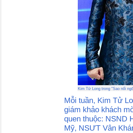
Kim Tử Long trong "Sao nối ngô
Mỗi tuần, Kim Tử Lo
giám khảo khách mờ
quen thuộc: NSND 
Mỹ, NSƯT Vân Khán