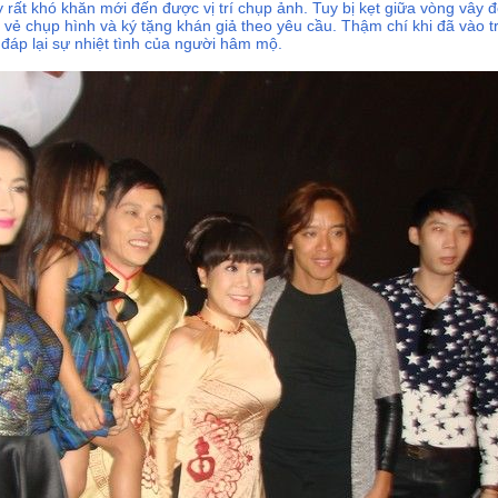
ày rất khó khăn mới đến được vị trí chụp ảnh. Tuy bị kẹt giữa vòng vây
vẻ chụp hình và ký tặng khán giả theo yêu cầu. Thậm chí khi đã vào 
 đáp lại sự nhiệt tình của người hâm mộ.