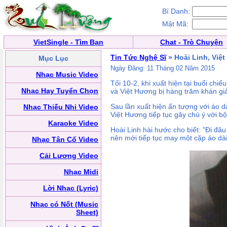
Bí Danh:
Mật Mã:
VietSingle - Tìm Bạn
Chat - Trò Chuyện
Tin Tức Nghệ Sĩ
» Hoài Linh, Việ
Mục Lục
Ngày Đăng: 11 Tháng 02 Năm 2015
Nhạc Music Video
Tối 10-2, khi xuất hiện tại buổi chi
Nhạc Hay Tuyển Chọn
và Việt Hương bị hàng trăm khán giả
Sau lần xuất hiện ấn tượng với áo d
Nhạc Thiếu Nhi Video
Việt Hương tiếp tục gây chú ý với b
Karaoke Video
Hoài Linh hài hước cho biết: "Đi đâ
nên mới tiếp tục may một cặp áo dài
Nhạc Tân Cổ Video
Cải Lương Video
Nhạc Midi
Lời Nhạc (Lyric)
Nhạc có Nốt (Music
Sheet)