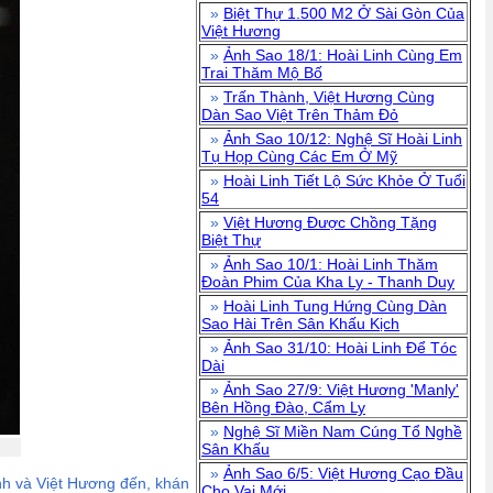
»
Biệt Thự 1.500 M2 Ở Sài Gòn Của
Việt Hương
»
Ảnh Sao 18/1: Hoài Linh Cùng Em
Trai Thăm Mộ Bố
»
Trấn Thành, Việt Hương Cùng
Dàn Sao Việt Trên Thảm Đỏ
»
Ảnh Sao 10/12: Nghệ Sĩ Hoài Linh
Tụ Họp Cùng Các Em Ở Mỹ
»
Hoài Linh Tiết Lộ Sức Khỏe Ở Tuổi
54
»
Việt Hương Được Chồng Tặng
Biệt Thự
»
Ảnh Sao 10/1: Hoài Linh Thăm
Đoàn Phim Của Kha Ly - Thanh Duy
»
Hoài Linh Tung Hứng Cùng Dàn
Sao Hài Trên Sân Khấu Kịch
»
Ảnh Sao 31/10: Hoài Linh Để Tóc
Dài
»
Ảnh Sao 27/9: Việt Hương 'Manly'
Bên Hồng Đào, Cẩm Ly
»
Nghệ Sĩ Miền Nam Cúng Tổ Nghề
Sân Khấu
»
Ảnh Sao 6/5: Việt Hương Cạo Đầu
inh và Việt Hương đến, khán
Cho Vai Mới