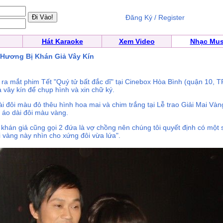
Đăng Ký / Register
Hát Karaoke
Xem Video
Nhạc Mus
t Hương Bị Khán Giả Vây Kín
ếu ra mắt phim Tết "Quý tử bất đắc dĩ" tại Cinebox Hòa Bình (quận 10, 
 vây kín để chụp hình và xin chữ ký.
ài đôi màu đỏ thêu hình hoa mai và chim trắng tại Lễ trao Giải Mai Vàn
ộ áo dài đôi màu vàng.
u khán giả cũng gọi 2 đứa là vợ chồng nên chúng tôi quyết định có một
 vàng này nhìn cho xứng đôi vừa lứa".