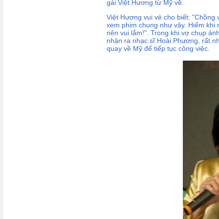
gái Việt Hương từ Mỹ về.
Việt Hương vui vẻ cho biết: "Chồng 
xem phim chung như vậy. Hiếm khi nà
nên vui lắm!". Trong khi vợ chụp ản
nhận ra nhạc sĩ Hoài Phương, rất nh
quay về Mỹ để tiếp tục công việc.