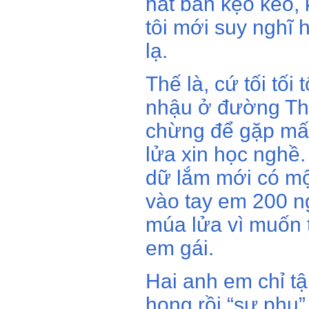
hát bán kẹo kéo, 
tôi mới suy nghĩ 
lạ.
Thế là, cứ tối tối
nhậu ở đường Th
chừng để gặp mấ
lửa xin học nghề. 
dữ lắm mới có một
vào tay em 200 ng
múa lửa vì muốn t
em gái.
Hai anh em chỉ tậ
họng rồi “sư phụ” 