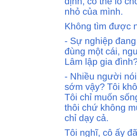
định, có thể lo c
nhỏ của mình.
Không tìm được n
- Sự nghiệp đang 
đùng một cái, ng
Lâm lập gia đình
- Nhiều người nói
sớm vậy? Tôi khô
Tôi chỉ muốn sống
thôi chứ không m
chỉ dạy cả.
Tôi nghĩ, cô ấy đã