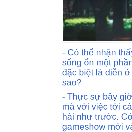
- Có thể nhận thấ
sống ổn một phần
đặc biệt là diễn ở
sao?
- Thực sự bây gi
mà với việc tới c
hài như trước. Có
gameshow mới và c