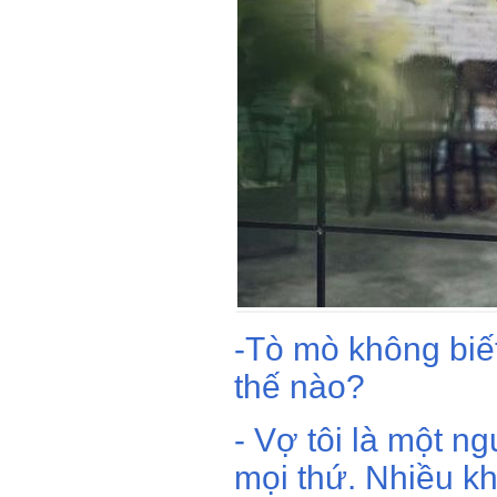
-Tò mò không biế
thế nào?
- Vợ tôi là một ng
mọi thứ. Nhiều khi