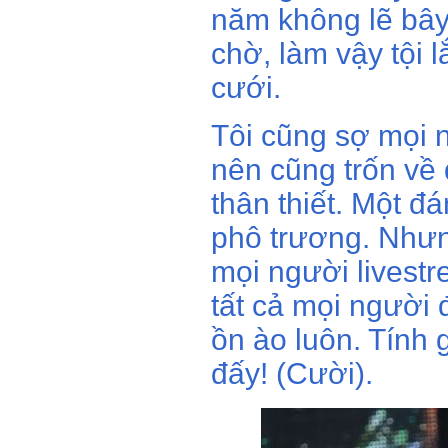
năm không lẽ bây 
chờ, làm vậy tội
cưới.
Tôi cũng sợ mọi 
nên cũng trốn về
thân thiết. Một đ
phô trương. Nhưn
mọi người livestr
tất cả mọi người 
ồn ào luôn. Tính 
đấy! (Cười).