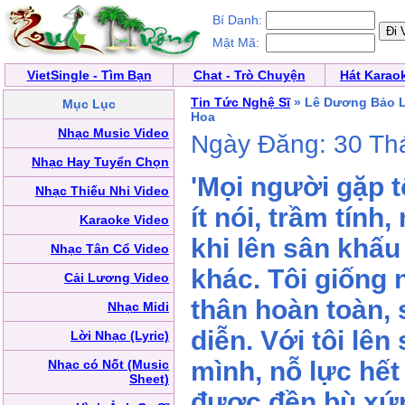
Bí Danh:
Mật Mã:
VietSingle - Tìm Bạn
Chat - Trò Chuyện
Hát Karao
Tin Tức Nghệ Sĩ
» Lê Dương Bảo L
Mục Lục
Hoa
Nhạc Music Video
Ngày Đăng: 30 Th
Nhạc Hay Tuyển Chọn
'Mọi người gặp t
Nhạc Thiếu Nhi Video
ít nói, trầm tính
Karaoke Video
khi lên sân khấu
Nhạc Tân Cổ Video
khác. Tôi giống 
Cải Lương Video
thân hoàn toàn, 
Nhạc Midi
diễn. Với tôi lên
Lời Nhạc (Lyric)
mình, nỗ lực hết
Nhạc có Nốt (Music
Sheet)
được đền bù xứ