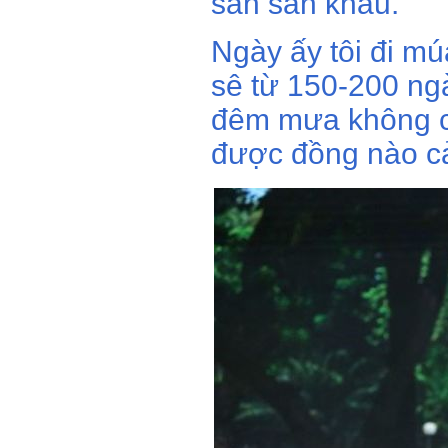
sàn sân khấu.
Ngày ấy tôi đi mú
sê từ 150-200 ng
đêm mưa không có
được đồng nào c