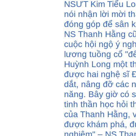
NSƯT Kim Tiểu Lo
nói nhận lời mời 
đóng góp để sân k
NS Thanh Hằng cũn
cuộc hội ngộ ý ngh
lương tuồng cổ "đ
Huỳnh Long một th
được hai nghệ sĩ 
dắt, nâng đỡ các ng
năng. Bây giờ có 
tinh thần học hỏi 
của Thanh Hằng, vì
được khám phá, đư
nghiệm" – NS Than