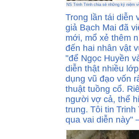
NS Trinh Trinh chia sẻ những kỷ niệm v
Trong lần tái diễn 
giả Bạch Mai đã vi
mới, mổ xẻ thêm nh
đến hai nhân vật 
"để Ngọc Huyền và
diễn thật nhiều lớ
dụng vũ đạo vốn r
thuật tuồng cổ. Ri
người vợ cả, thể hi
trung. Tôi tin Trin
qua vai diễn này" 