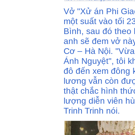
Vở "Xử án Phi Gia
một suất vào tối 2
Bình, sau đó theo
anh sẽ đem vở này
Cơ – Hà Nội. "Vừa
Ánh Nguyệt", tôi k
đô đến xem đông k
lương vẫn còn đư
thật chắc hình thức
lượng diễn viên h
Trinh Trinh nói.