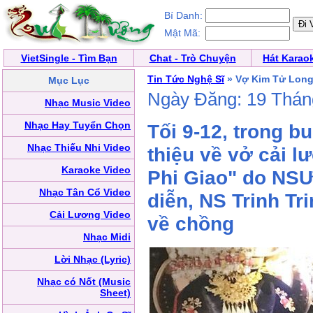
Bí Danh:
Mật Mã:
VietSingle - Tìm Bạn
Chat - Trò Chuyện
Hát Karao
Tin Tức Nghệ Sĩ
» Vợ Kim Tử Long
Mục Lục
Ngày Đăng: 19 Thá
Nhạc Music Video
Nhạc Hay Tuyển Chọn
Tối 9-12, trong b
Nhạc Thiếu Nhi Video
thiệu về vở cải 
Karaoke Video
Phi Giao" do NS
Nhạc Tân Cổ Video
diễn, NS Trinh T
Cải Lương Video
về chồng
Nhạc Midi
Lời Nhạc (Lyric)
Nhạc có Nốt (Music
Sheet)