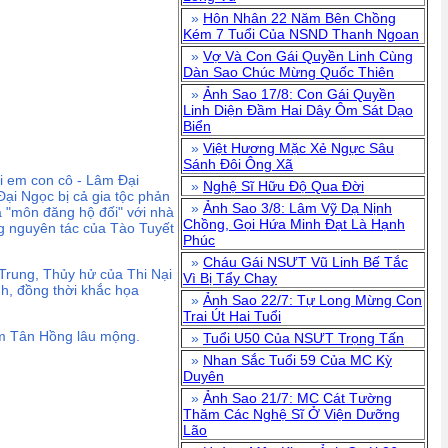
»
Hôn Nhân 22 Năm Bên Chồng
Kém 7 Tuổi Của NSND Thanh Ngoan
»
Vợ Và Con Gái Quyền Linh Cùng
Dàn Sao Chúc Mừng Quốc Thiên
»
Ảnh Sao 17/8: Con Gái Quyền
Linh Diện Đầm Hai Dây Ôm Sát Dạo
Biển
»
Việt Hương Mặc Xẻ Ngực Sâu
Sánh Đôi Ông Xã
i em con cô - Lâm Đại
»
Nghệ Sĩ Hữu Độ Qua Đời
ại Ngọc bị cả gia tộc phản
»
Ảnh Sao 3/8: Lâm Vỹ Dạ Nịnh
à "môn đăng hộ đối" với nhà
Chồng, Gọi Hứa Minh Đạt Là Hạnh
g nguyên tác của Tào Tuyết
Phúc
»
Cháu Gái NSƯT Vũ Linh Bế Tắc
Trung, Thủy hử của Thi Nại
Vì Bị Tẩy Chay
h, đồng thời khắc họa
»
Ảnh Sao 22/7: Tự Long Mừng Con
Trai Út Hai Tuổi
àm Tân Hồng lâu mộng.
»
Tuổi U50 Của NSƯT Trọng Tấn
»
Nhan Sắc Tuổi 59 Của MC Kỳ
Duyên
»
Ảnh Sao 21/7: MC Cát Tường
Thăm Các Nghệ Sĩ Ở Viện Dưỡng
Lão