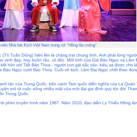
 viên Nhà hát Kịch Việt Nam trong vở "Hồng lâu mộng".
(Tô Tuấn Dũng) hiện lên là chàng trai chung tình. Anh phải lòng ngườ
xinh đẹp, hay buồn rầu, cô độc. Mối tình của Giả Bảo Ngọc và Lâm Đ
ết hôn với Tiết Bảo Thoa - người con gái sắc sảo, kiêu sa được cho l
a Bảo Ngọc cưới Bảo Thoa. Cuối vở kịch, Lâm Đại Ngọc chết theo đún
danh tác của Trung Quốc, bên cạnh Tam quốc diễn nghĩa của La Quán 
yện mô tả cuộc sống nhiều mặt của một đại gia đình quý tộc đời Than
iến Trung Quốc.
nh phim truyền hình năm 1987. Năm 2010, đạo diễn Lý Thiếu Hồng l