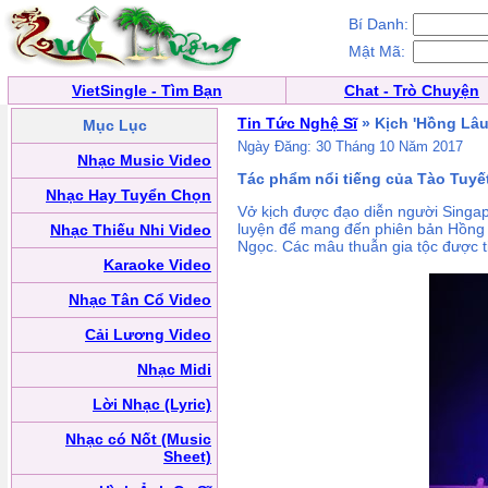
Bí Danh:
Mật Mã:
VietSingle - Tìm Bạn
Chat - Trò Chuyện
Tin Tức Nghệ Sĩ
» Kịch 'Hồng Lâu
Mục Lục
Ngày Đăng: 30 Tháng 10 Năm 2017
Nhạc Music Video
Tác phẩm nổi tiếng của Tào Tuyết
Nhạc Hay Tuyển Chọn
Vở kịch được đạo diễn người Singap
luyện để mang đến phiên bản Hồng 
Nhạc Thiếu Nhi Video
Ngọc. Các mâu thuẫn gia tộc được ti
Karaoke Video
Nhạc Tân Cổ Video
Cải Lương Video
Nhạc Midi
Lời Nhạc (Lyric)
Nhạc có Nốt (Music
Sheet)