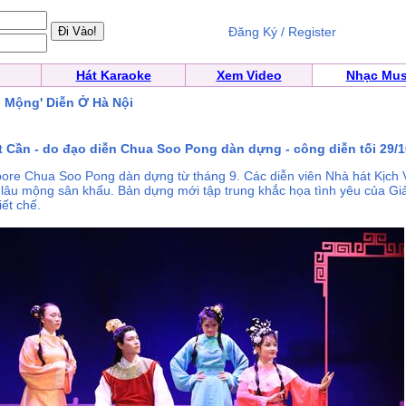
Đăng Ký / Register
Hát Karaoke
Xem Video
Nhạc Mus
 Mộng' Diễn Ở Hà Nội
 Cần - do đạo diễn Chua Soo Pong dàn dựng - công diễn tối 29/10
ore Chua Soo Pong dàn dựng từ tháng 9. Các diễn viên Nhà hát Kịch 
lâu mộng sân khấu. Bản dựng mới tập trung khắc họa tình yêu của G
ết chế.