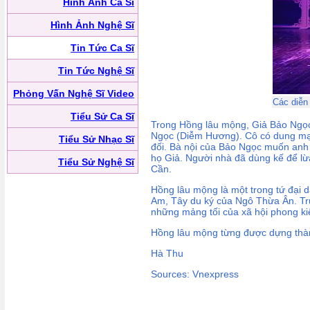
Hình Ảnh Ca Sĩ
Hình Ảnh Nghệ Sĩ
Tin Tức Ca Sĩ
Tin Tức Nghệ Sĩ
Phỏng Vấn Nghệ Sĩ Video
Các diễn
Tiểu Sử Ca Sĩ
Trong Hồng lâu mộng, Giả Bảo Ngọc 
Ngọc (Diễm Hương). Cô có dung mạo 
Tiểu Sử Nhạc Sĩ
đối. Bà nội của Bảo Ngọc muốn anh k
họ Giả. Người nhà đã dùng kế để lừ
Tiểu Sử Nghệ Sĩ
Cần.
Hồng lâu mộng là một trong tứ đại 
Am, Tây du ký của Ngô Thừa Ân. Tru
những mảng tối của xã hội phong k
Hồng lâu mộng từng được dựng thà
Hà Thu
Sources: Vnexpress