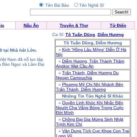
Tên Bài Báo
Tên Nghệ Sĩ
ic
Nấu Ăn
Truyện & Thơ
Từ Điển
Ca Sĩ:
Tô Tuấn Dũng
,
Diễm Hương
Tô Tuấn Dũng, Diễm Hương
»
Kịch 'Hồng Lâu Mộng' Diễn Ở Hà
 tại Nhà hát Lớn.
Nội
Việt Nam đã nỗ lực tập
»
Diễm Hương, Trấn Thành Thăm
iả Bảo Ngọc và Lâm Đại
Angkor Wat Cầu An
»
Trấn Thành, Diễm Hương Du
Ngoạn Campuchia
»
Phương Mỹ Chi Nhí Nhảnh Bên
Trấn Thành, Diễm Hương
Những Tin Tức Nghệ Sĩ Khác
»
Quyền Linh Khóc Khi Nhắc Đến
Người Cha Vắng Bóng Trong Cuộc
Đời Mình
»
Chồng Đại Gia Mừng Sinh Nhật
Trịnh Kim Chi
»
Vân Dung Tích Cực Khoe Con Trai
Long Vũ