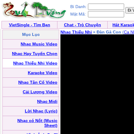
Bí Danh:
Mật Mã:
VietSingle - Tìm Bạn
Chat - Trò Chuyện
Hát Karao
Nhạc Thiếu Nhi
» Đàn Gà Con
(
Ca N
Mục Lục
Nhạc Music Video
Nhạc Hay Tuyển Chọn
Nhạc Thiếu Nhi Video
Karaoke Video
Nhạc Tân Cổ Video
Cải Lương Video
Nhạc Midi
Lời Nhạc (Lyric)
Nhạc có Nốt (Music
Sheet)