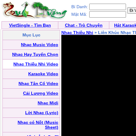
Bí Danh:
Mật Mã:
VietSingle - Tìm Bạn
Chat - Trò Chuyện
Hát Karao
Nhạc Thiếu Nhi
» Liên Khúc Nhạc T
Mục Lục
Nhạc Music Video
Nhạc Hay Tuyển Chọn
Nhạc Thiếu Nhi Video
Karaoke Video
Nhạc Tân Cổ Video
Cải Lương Video
Nhạc Midi
Lời Nhạc (Lyric)
Nhạc có Nốt (Music
Sheet)