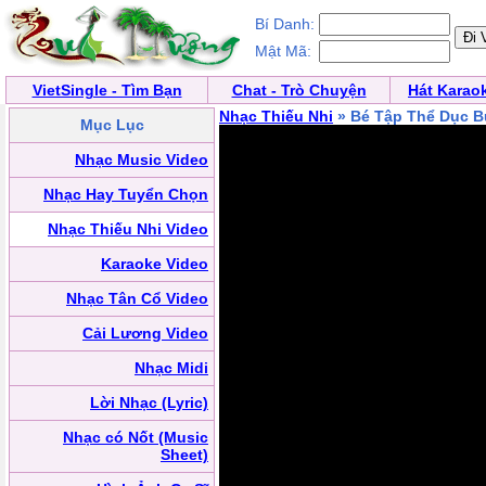
Bí Danh:
Mật Mã:
VietSingle - Tìm Bạn
Chat - Trò Chuyện
Hát Karao
Nhạc Thiếu Nhi
» Bé Tập Thể Dục B
Mục Lục
Nhạc Music Video
Nhạc Hay Tuyển Chọn
Nhạc Thiếu Nhi Video
Karaoke Video
Nhạc Tân Cổ Video
Cải Lương Video
Nhạc Midi
Lời Nhạc (Lyric)
Nhạc có Nốt (Music
Sheet)