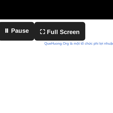
⏸ Pause
⛶ Full Screen
QueHuong.Org là một tổ chức phi lợi nhuậ
▶ Play