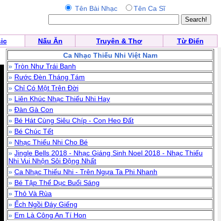
Tên Bài Nhạc
Tên Ca Sĩ
ic
Nấu Ăn
Truyện & Thơ
Từ Điển
Ca Nhạc Thiếu Nhi Việt Nam
»
Tròn Như Trái Banh
»
Rước Đèn Tháng Tám
»
Chỉ Có Một Trên Đời
»
Liên Khúc Nhạc Thiếu Nhi Hay
»
Đàn Gà Con
»
Bé Hát Cùng Siêu Chíp - Con Heo Đất
»
Bé Chúc Tết
»
Nhạc Thiếu Nhi Cho Bé
»
Jingle Bells 2018 - Nhạc Giáng Sinh Noel 2018 - Nhạc Thiếu
Nhi Vui Nhộn Sôi Động Nhất
»
Ca Nhạc Thiếu Nhi - Trên Ngựa Ta Phi Nhanh
»
Bé Tập Thể Dục Buổi Sáng
»
Thỏ Và Rùa
»
Ếch Ngồi Đáy Giếng
»
Em Là Công An Tí Hon