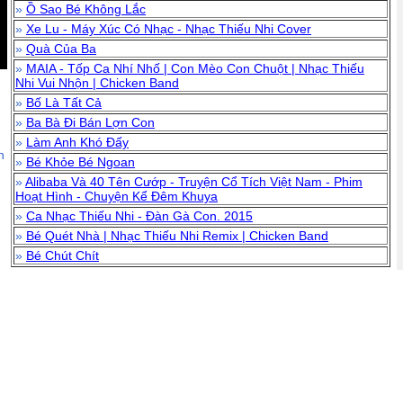
»
Ồ Sao Bé Không Lắc
»
Xe Lu - Máy Xúc Có Nhạc - Nhạc Thiếu Nhi Cover
»
Quà Của Ba
»
MAIA - Tốp Ca Nhí Nhố | Con Mèo Con Chuột | Nhạc Thiếu
Nhi Vui Nhộn | Chicken Band
»
Bố Là Tất Cả
»
Ba Bà Đi Bán Lợn Con
»
Làm Anh Khó Đấy
n
»
Bé Khỏe Bé Ngoan
»
Alibaba Và 40 Tên Cướp - Truyện Cổ Tích Việt Nam - Phim
Hoạt Hình - Chuyện Kể Đêm Khuya
»
Ca Nhạc Thiếu Nhi - Đàn Gà Con. 2015
»
Bé Quét Nhà | Nhạc Thiếu Nhi Remix | Chicken Band
»
Bé Chút Chít