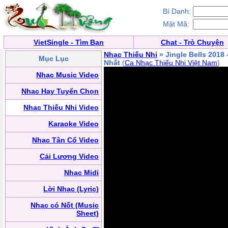
Bí Danh:
Mật Mã:
VietSingle - Tìm Bạn
Chat - Trò Chuyện
Nhạc Thiếu Nhi
» Jingle Bells 2018
Mục Lục
Nhất
(
Ca Nhạc Thiếu Nhi Việt Nam
)
Nhạc Music Video
Nhạc Hay Tuyển Chọn
Nhạc Thiếu Nhi Video
Karaoke Video
Nhạc Tân Cổ Video
Cải Lương Video
Nhạc Midi
Lời Nhạc (Lyric)
Nhạc có Nốt (Music
Sheet)