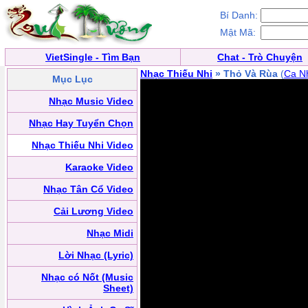
Bí Danh:
Mật Mã:
VietSingle - Tìm Bạn
Chat - Trò Chuyện
Nhạc Thiếu Nhi
» Thỏ Và Rùa
(
Ca Nh
Mục Lục
Nhạc Music Video
Nhạc Hay Tuyển Chọn
Nhạc Thiếu Nhi Video
Karaoke Video
Nhạc Tân Cổ Video
Cải Lương Video
Nhạc Midi
Lời Nhạc (Lyric)
Nhạc có Nốt (Music
Sheet)