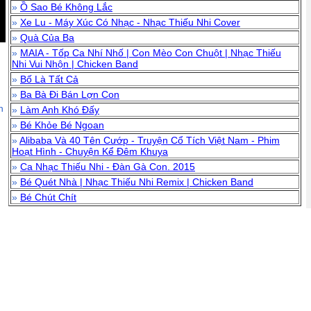
»
Ồ Sao Bé Không Lắc
»
Xe Lu - Máy Xúc Có Nhạc - Nhạc Thiếu Nhi Cover
»
Quà Của Ba
»
MAIA - Tốp Ca Nhí Nhố | Con Mèo Con Chuột | Nhạc Thiếu
Nhi Vui Nhộn | Chicken Band
»
Bố Là Tất Cả
»
Ba Bà Đi Bán Lợn Con
n
»
Làm Anh Khó Đấy
»
Bé Khỏe Bé Ngoan
»
Alibaba Và 40 Tên Cướp - Truyện Cổ Tích Việt Nam - Phim
Hoạt Hình - Chuyện Kể Đêm Khuya
»
Ca Nhạc Thiếu Nhi - Đàn Gà Con. 2015
»
Bé Quét Nhà | Nhạc Thiếu Nhi Remix | Chicken Band
»
Bé Chút Chít