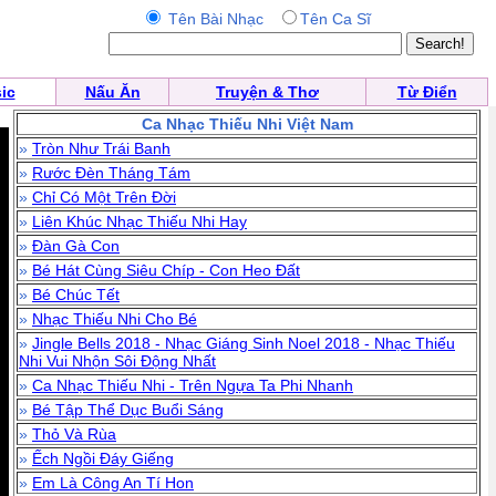
Tên Bài Nhạc
Tên Ca Sĩ
ic
Nấu Ăn
Truyện & Thơ
Từ Điển
Ca Nhạc Thiếu Nhi Việt Nam
»
Tròn Như Trái Banh
»
Rước Đèn Tháng Tám
»
Chỉ Có Một Trên Đời
»
Liên Khúc Nhạc Thiếu Nhi Hay
»
Đàn Gà Con
»
Bé Hát Cùng Siêu Chíp - Con Heo Đất
»
Bé Chúc Tết
»
Nhạc Thiếu Nhi Cho Bé
»
Jingle Bells 2018 - Nhạc Giáng Sinh Noel 2018 - Nhạc Thiếu
Nhi Vui Nhộn Sôi Động Nhất
»
Ca Nhạc Thiếu Nhi - Trên Ngựa Ta Phi Nhanh
»
Bé Tập Thể Dục Buổi Sáng
»
Thỏ Và Rùa
»
Ếch Ngồi Đáy Giếng
»
Em Là Công An Tí Hon