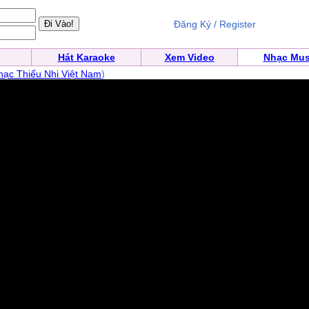
Đăng Ký / Register
Hát Karaoke
Xem Video
Nhạc Mus
ạc Thiếu Nhi Việt Nam
)