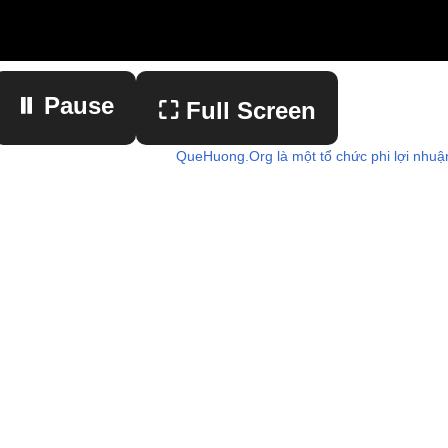
⏸ Pause
⛶ Full Screen
QueHuong.Org là một tổ chức phi lợi nhuậ
▶ Play