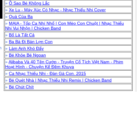
»
Ồ Sao Bé Không Lắc
»
Xe Lu - Máy Xúc Có Nhạc - Nhạc Thiếu Nhi Cover
»
Quà Của Ba
»
MAIA - Tốp Ca Nhí Nhố | Con Mèo Con Chuột | Nhạc Thiếu
Nhi Vui Nhộn | Chicken Band
»
Bố Là Tất Cả
»
Ba Bà Đi Bán Lợn Con
n
»
Làm Anh Khó Đấy
»
Bé Khỏe Bé Ngoan
»
Alibaba Và 40 Tên Cướp - Truyện Cổ Tích Việt Nam - Phim
Hoạt Hình - Chuyện Kể Đêm Khuya
»
Ca Nhạc Thiếu Nhi - Đàn Gà Con. 2015
»
Bé Quét Nhà | Nhạc Thiếu Nhi Remix | Chicken Band
»
Bé Chút Chít