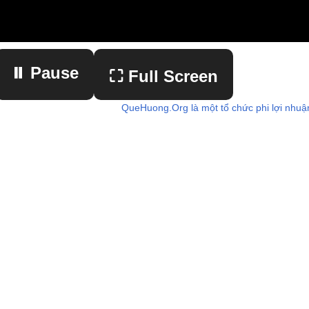
⏸ Pause
⛶ Full Screen
QueHuong.Org là một tổ chức phi lợi nhuậ
▶ Play