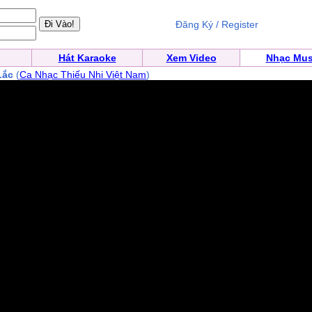
Đăng Ký / Register
Hát Karaoke
Xem Video
Nhạc Mus
Lắc
(
Ca Nhạc Thiếu Nhi Việt Nam
)