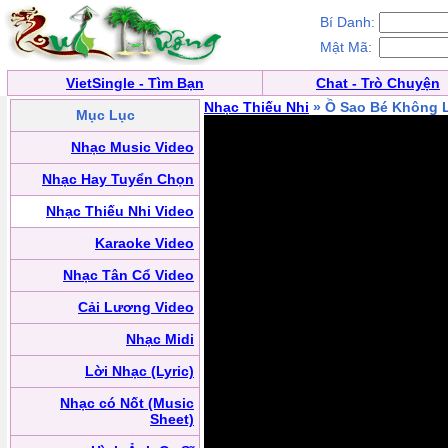
Bí Danh:
Mật Mã:
VietSingle - Tìm Bạn
Chat - Trò Chuyện
Nhạc Thiếu Nhi
» Ồ Sao Bé Không 
Mục Lục
Nhạc Music Video
Nhạc Hay Tuyển Chọn
Nhạc Thiếu Nhi Video
Karaoke Video
Nhạc Tân Cổ Video
Cải Lương Video
Nhạc Midi
Lời Nhạc (Lyric)
Nhạc có Nốt (Music
Sheet)