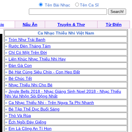
Tên Bài Nhạc
Tên Ca Sĩ
ic
Nấu Ăn
Truyện & Thơ
Từ Điển
Ca Nhạc Thiếu Nhi Việt Nam
»
Tròn Như Trái Banh
»
Rước Đèn Tháng Tám
»
Chỉ Có Một Trên Đời
»
Liên Khúc Nhạc Thiếu Nhi Hay
»
Đàn Gà Con
»
Bé Hát Cùng Siêu Chíp - Con Heo Đất
»
Bé Chúc Tết
»
Nhạc Thiếu Nhi Cho Bé
»
Jingle Bells 2018 - Nhạc Giáng Sinh Noel 2018 - Nhạc Thiếu
Nhi Vui Nhộn Sôi Động Nhất
»
Ca Nhạc Thiếu Nhi - Trên Ngựa Ta Phi Nhanh
»
Bé Tập Thể Dục Buổi Sáng
»
Thỏ Và Rùa
»
Ếch Ngồi Đáy Giếng
»
Em Là Công An Tí Hon