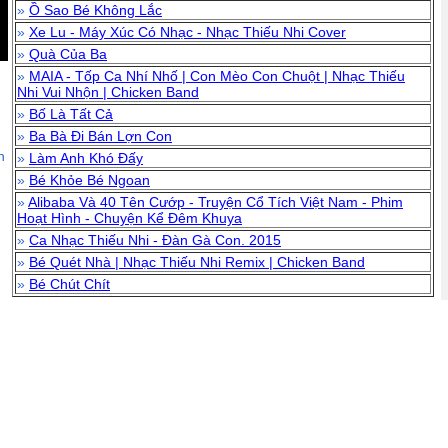
»
Ồ Sao Bé Không Lắc
»
Xe Lu - Máy Xúc Có Nhạc - Nhạc Thiếu Nhi Cover
»
Quà Của Ba
»
MAIA - Tốp Ca Nhí Nhố | Con Mèo Con Chuột | Nhạc Thiếu
Nhi Vui Nhộn | Chicken Band
»
Bố Là Tất Cả
»
Ba Bà Đi Bán Lợn Con
n
»
Làm Anh Khó Đấy
»
Bé Khỏe Bé Ngoan
»
Alibaba Và 40 Tên Cướp - Truyện Cổ Tích Việt Nam - Phim
Hoạt Hình - Chuyện Kể Đêm Khuya
»
Ca Nhạc Thiếu Nhi - Đàn Gà Con. 2015
»
Bé Quét Nhà | Nhạc Thiếu Nhi Remix | Chicken Band
»
Bé Chút Chít