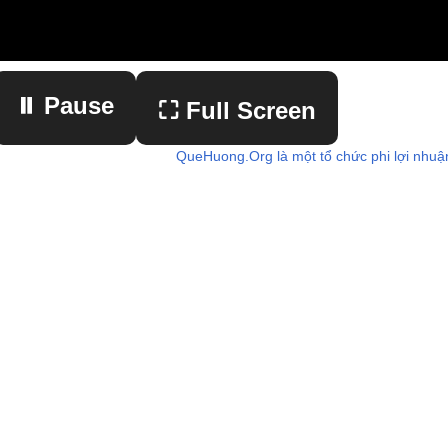
⏸ Pause
⛶ Full Screen
QueHuong.Org là một tổ chức phi lợi nhuậ
▶ Play