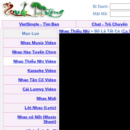
Bí Danh:
Mật Mã:
VietSingle - Tìm Bạn
Chat - Trò Chuyện
Nhạc Thiếu Nhi
» Bố Là Tất Cả
(
Ca 
Mục Lục
Nhạc Music Video
Nhạc Hay Tuyển Chọn
Nhạc Thiếu Nhi Video
Karaoke Video
Nhạc Tân Cổ Video
Cải Lương Video
Nhạc Midi
Lời Nhạc (Lyric)
Nhạc có Nốt (Music
Sheet)