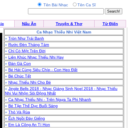
Tên Bài Nhạc
Tên Ca Sĩ
ic
Nấu Ăn
Truyện & Thơ
Từ Điển
Ca Nhạc Thiếu Nhi Việt Nam
»
Tròn Như Trái Banh
»
Rước Đèn Tháng Tám
»
Chỉ Có Một Trên Đời
»
Liên Khúc Nhạc Thiếu Nhi Hay
»
Đàn Gà Con
»
Bé Hát Cùng Siêu Chíp - Con Heo Đất
»
Bé Chúc Tết
»
Nhạc Thiếu Nhi Cho Bé
»
Jingle Bells 2018 - Nhạc Giáng Sinh Noel 2018 - Nhạc Thiếu
Nhi Vui Nhộn Sôi Động Nhất
»
Ca Nhạc Thiếu Nhi - Trên Ngựa Ta Phi Nhanh
»
Bé Tập Thể Dục Buổi Sáng
»
Thỏ Và Rùa
»
Ếch Ngồi Đáy Giếng
»
Em Là Công An Tí Hon