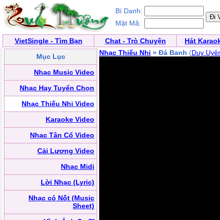
Bí Danh:
Mật Mã:
VietSingle - Tìm Bạn
Chat - Trò Chuyện
Hát Karao
Nhạc Thiếu Nhi
» Đá Banh
(
Duy Uyê
Mục Lục
Nhạc Music Video
Nhạc Hay Tuyển Chọn
Nhạc Thiếu Nhi Video
Karaoke Video
Nhạc Tân Cổ Video
Cải Lương Video
Nhạc Midi
Lời Nhạc (Lyric)
Nhạc có Nốt (Music
Sheet)