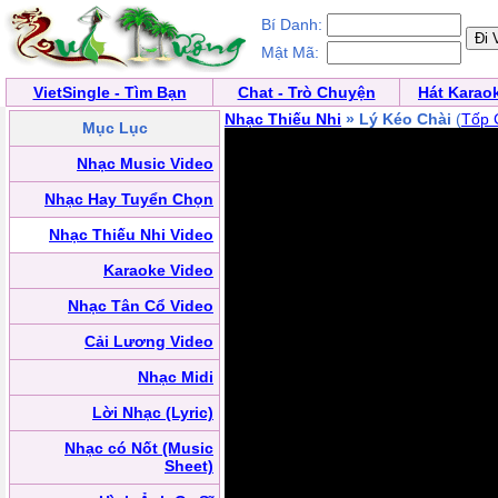
Bí Danh:
Mật Mã:
VietSingle - Tìm Bạn
Chat - Trò Chuyện
Hát Karao
Nhạc Thiếu Nhi
» Lý Kéo Chài
(
Tốp 
Mục Lục
Nhạc Music Video
Nhạc Hay Tuyển Chọn
Nhạc Thiếu Nhi Video
Karaoke Video
Nhạc Tân Cổ Video
Cải Lương Video
Nhạc Midi
Lời Nhạc (Lyric)
Nhạc có Nốt (Music
Sheet)