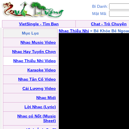
Bí Danh:
Mật Mã:
VietSingle - Tìm Bạn
Chat - Trò Chuyện
Nhạc Thiếu Nhi
» Bé Khỏe Bé Ngoa
Mục Lục
Nhạc Music Video
Nhạc Hay Tuyển Chọn
Nhạc Thiếu Nhi Video
Karaoke Video
Nhạc Tân Cổ Video
Cải Lương Video
Nhạc Midi
Lời Nhạc (Lyric)
Nhạc có Nốt (Music
Sheet)