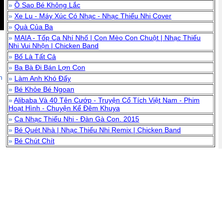
»
Ồ Sao Bé Không Lắc
»
Xe Lu - Máy Xúc Có Nhạc - Nhạc Thiếu Nhi Cover
»
Quà Của Ba
»
MAIA - Tốp Ca Nhí Nhố | Con Mèo Con Chuột | Nhạc Thiếu
Nhi Vui Nhộn | Chicken Band
»
Bố Là Tất Cả
»
Ba Bà Đi Bán Lợn Con
n
»
Làm Anh Khó Đấy
»
Bé Khỏe Bé Ngoan
»
Alibaba Và 40 Tên Cướp - Truyện Cổ Tích Việt Nam - Phim
Hoạt Hình - Chuyện Kể Đêm Khuya
»
Ca Nhạc Thiếu Nhi - Đàn Gà Con. 2015
»
Bé Quét Nhà | Nhạc Thiếu Nhi Remix | Chicken Band
»
Bé Chút Chít