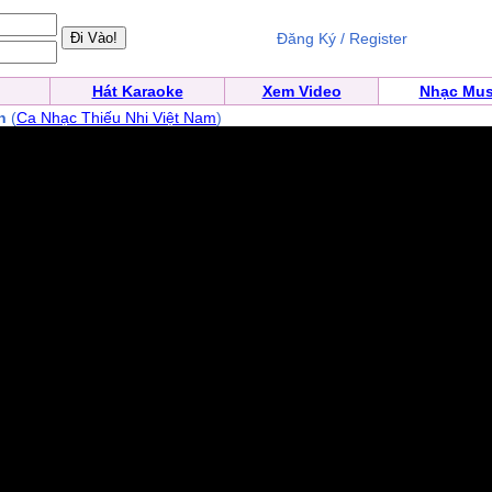
Đăng Ký / Register
Hát Karaoke
Xem Video
Nhạc Mus
n
(
Ca Nhạc Thiếu Nhi Việt Nam
)