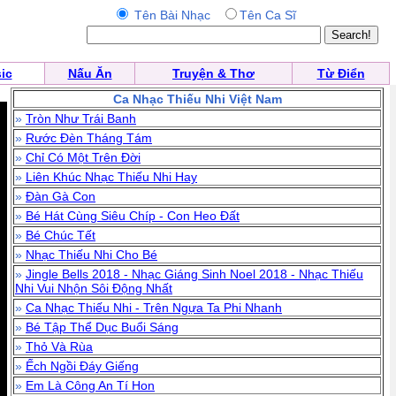
Tên Bài Nhạc
Tên Ca Sĩ
ic
Nấu Ăn
Truyện & Thơ
Từ Điển
Ca Nhạc Thiếu Nhi Việt Nam
»
Tròn Như Trái Banh
»
Rước Đèn Tháng Tám
»
Chỉ Có Một Trên Đời
»
Liên Khúc Nhạc Thiếu Nhi Hay
»
Đàn Gà Con
»
Bé Hát Cùng Siêu Chíp - Con Heo Đất
»
Bé Chúc Tết
»
Nhạc Thiếu Nhi Cho Bé
»
Jingle Bells 2018 - Nhạc Giáng Sinh Noel 2018 - Nhạc Thiếu
Nhi Vui Nhộn Sôi Động Nhất
»
Ca Nhạc Thiếu Nhi - Trên Ngựa Ta Phi Nhanh
»
Bé Tập Thể Dục Buổi Sáng
»
Thỏ Và Rùa
»
Ếch Ngồi Đáy Giếng
»
Em Là Công An Tí Hon