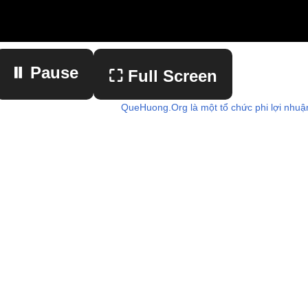
⏸ Pause
⛶ Full Screen
QueHuong.Org là một tổ chức phi lợi nhuậ
▶ Play