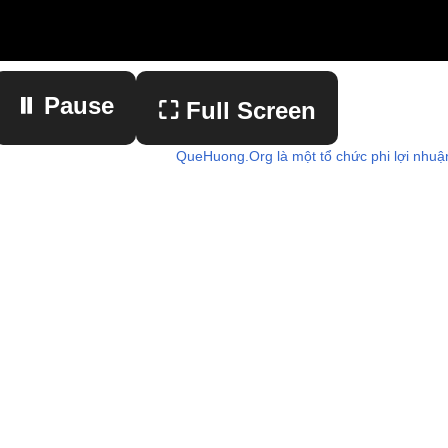
⏸ Pause
⛶ Full Screen
QueHuong.Org là một tổ chức phi lợi nhuậ
▶ Play