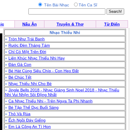
Tên Bài Nhạc
Tên Ca Sĩ
ic
Nấu Ăn
Truyện & Thơ
Từ Điển
Nhạc Thiếu Nhi
»
Tròn Như Trái Banh
»
Rước Đèn Tháng Tám
»
Chỉ Có Một Trên Đời
»
Liên Khúc Nhạc Thiếu Nhi Hay
»
Đàn Gà Con
»
Bé Hát Cùng Siêu Chíp - Con Heo Đất
»
Bé Chúc Tết
»
Nhạc Thiếu Nhi Cho Bé
»
Jingle Bells 2018 - Nhạc Giáng Sinh Noel 2018 - Nhạc Thiếu
Nhi Vui Nhộn Sôi Động Nhất
»
Ca Nhạc Thiếu Nhi - Trên Ngựa Ta Phi Nhanh
»
Bé Tập Thể Dục Buổi Sáng
»
Thỏ Và Rùa
»
Ếch Ngồi Đáy Giếng
»
Em Là Công An Tí Hon