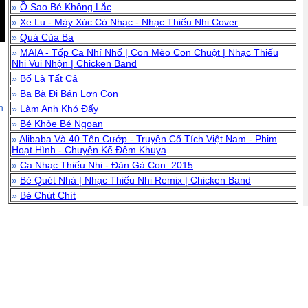
»
Ồ Sao Bé Không Lắc
»
Xe Lu - Máy Xúc Có Nhạc - Nhạc Thiếu Nhi Cover
»
Quà Của Ba
»
MAIA - Tốp Ca Nhí Nhố | Con Mèo Con Chuột | Nhạc Thiếu
Nhi Vui Nhộn | Chicken Band
»
Bố Là Tất Cả
»
Ba Bà Đi Bán Lợn Con
n
»
Làm Anh Khó Đấy
»
Bé Khỏe Bé Ngoan
»
Alibaba Và 40 Tên Cướp - Truyện Cổ Tích Việt Nam - Phim
Hoạt Hình - Chuyện Kể Đêm Khuya
»
Ca Nhạc Thiếu Nhi - Đàn Gà Con. 2015
»
Bé Quét Nhà | Nhạc Thiếu Nhi Remix | Chicken Band
»
Bé Chút Chít