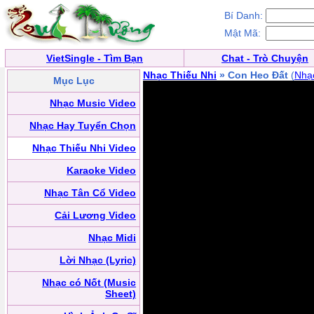
Bí Danh:
Mật Mã:
VietSingle - Tìm Bạn
Chat - Trò Chuyện
Nhạc Thiếu Nhi
» Con Heo Đất
(
Nhạc
Mục Lục
Nhạc Music Video
Nhạc Hay Tuyển Chọn
Nhạc Thiếu Nhi Video
Karaoke Video
Nhạc Tân Cổ Video
Cải Lương Video
Nhạc Midi
Lời Nhạc (Lyric)
Nhạc có Nốt (Music
Sheet)