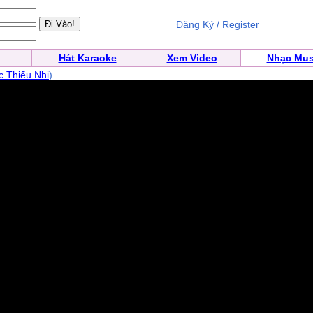
Đăng Ký / Register
Hát Karaoke
Xem Video
Nhạc Mus
 Thiếu Nhi
)