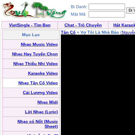
Bí Danh:
Mật Mã:
VietSingle - Tìm Bạn
Chat - Trò Chuyện
Hát Karao
Tân Cổ
» Vợ Tôi Là Nhà Báo
(
Nguyễn
Mục Lục
Nhạc Music Video
Nhạc Hay Tuyển Chọn
Nhạc Thiếu Nhi Video
Karaoke Video
Nhạc Tân Cổ Video
Cải Lương Video
Nhạc Midi
Lời Nhạc (Lyric)
Nhạc có Nốt (Music
Sheet)