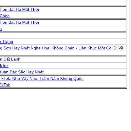
họn Bất Hủ Một Thời
 Chèo
họn Bất Hủ Một Thời
n
m Trạng
g Sơn Hay Nhất Nghe Hoài Không Chán - Liên Khúc Một Cõi Đi Về
n Đất Lạnh
ikTok
Xuân Đặc Sắc Hay Nhất
TikTok, Như Vậy Nhé, Trăm Năm Không Quên
ikTok