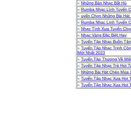
»
Những Bản Nhạc Bất Hủ
»
Rumba Nhạc Lính Tuyển C
»
uyển Chọn Những Bài Hát
»
Rumba Nhạc Lính Tuyển C
»
Nhạc Tình Xưa Tuyển Chọ
»
Nhạc Vàng Đặc Biệt Hay
»
Tuyển Tập Nhạc Buồn Tâ
»
Tuyển Tập Nhạc Trịnh Côn
Mới Nhất 2023
»
Tuyển Tập Thương Về Miề
»
Tuyển Tập Nhạc Trẻ Hot T
»
Những Bài Hát Chèo Mùa 
»
Tuyển Tập Nhạc Xưa Hot 
»
Tuyển Tập Nhạc Xưa Hot T