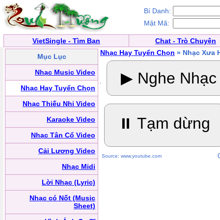
Bí Danh:
Mật Mã:
VietSingle - Tìm Bạn
Chat - Trò Chuyện
Nhạc Hay Tuyển Chọn
» Nhạc Xưa H
Mục Lục
Nhạc Music Video
▶ Nghe Nhạc
Nhạc Hay Tuyển Chọn
Nhạc Thiếu Nhi Video
⏸ Tạm dừng
Karaoke Video
Nhạc Tân Cổ Video
Cải Lương Video
Source: www.youtube.com
Nhạc Midi
Lời Nhạc (Lyric)
Nhạc có Nốt (Music
Sheet)