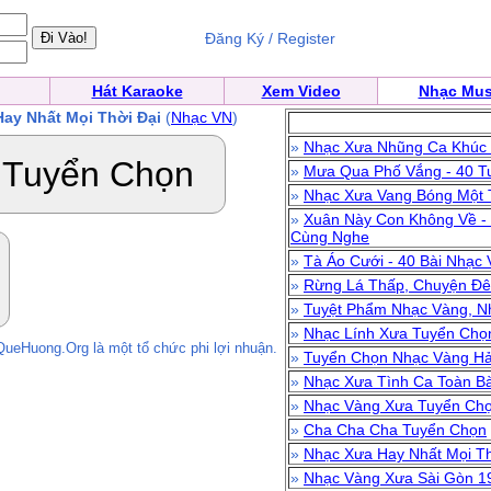
Đăng Ký / Register
Hát Karaoke
Xem Video
Nhạc Mus
ay Nhất Mọi Thời Đại
(
Nhạc VN
)
»
Nhạc Xưa Nhũng Ca Khúc V
 Tuyển Chọn
»
Mưa Qua Phố Vắng - 40 T
»
Nhạc Xưa Vang Bóng Một 
»
Xuân Này Con Không Về - 
Cùng Nghe
»
Tà Áo Cưới - 40 Bài Nhạc
»
Rừng Lá Thấp, Chuyện Đ
»
Tuyệt Phẩm Nhạc Vàng, N
»
Nhạc Lính Xưa Tuyển Chọ
QueHuong.Org là một tổ chức phi lợi nhuận.
»
Tuyển Chọn Nhạc Vàng Hả
»
Nhạc Xưa Tình Ca Toàn B
»
Nhạc Vàng Xưa Tuyển Ch
»
Cha Cha Cha Tuyển Chọn
»
Nhạc Xưa Hay Nhất Mọi Th
»
Nhạc Vàng Xưa Sài Gòn 1