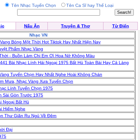
Tên Nhạc Tuyển Chọn
Tên Ca Sĩ hay Thể Loại
ic
Nấu Ăn
Truyện & Thơ
Từ Điển
Nhạc VN
ang Bóng Một Thời Hot Tiktok Hay Nhất Hiện Nay
uyệt Phẩm Nhạc Vàng
Thời - Buồn Làm Chi Em Ơi Hoa Nở Không Màu
441 Bài Nhạc Lính Hải Ngoại 1975 Bất Hủ Toàn Bài Hay Cả Làng
 Vàng Tuyển Chọn Hay Nhất Nghe Hoài Không Chán
êm Mưa, Nhạc Vàng Xưa Tuyển Chọn
hạc Lính Tuyển Chọn 1975
n Sài Gòn Trước 1975
i Ngoại Bất Hủ
ài Hiếm Nghe
ọn Thư Giãn Ru Ngủ Về Đêm
ời Đại
975