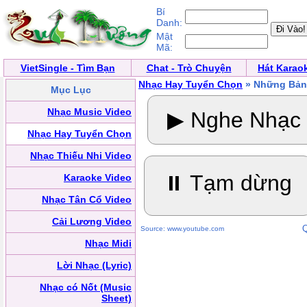
Bí
Danh:
Mật
Mã:
VietSingle - Tìm Bạn
Chat - Trò Chuyện
Hát Karao
Nhạc Hay Tuyển Chọn
» Những Bản
Mục Lục
Nhạc Music Video
▶ Nghe Nhạc
Nhạc Hay Tuyển Chọn
Nhạc Thiếu Nhi Video
⏸ Tạm dừng
Karaoke Video
Nhạc Tân Cổ Video
Cải Lương Video
Q
Source: www.youtube.com
Nhạc Midi
Lời Nhạc (Lyric)
Nhạc có Nốt (Music
Sheet)