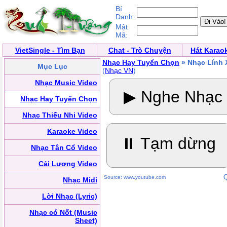
Bí
Danh:
Mật
Mã:
VietSingle - Tìm Bạn
Chat - Trò Chuyện
Hát Karao
Nhạc Hay Tuyển Chọn
» Nhạc Lính 
Mục Lục
(
Nhạc VN
)
Nhạc Music Video
▶ Nghe Nhạc
Nhạc Hay Tuyển Chọn
Nhạc Thiếu Nhi Video
Karaoke Video
⏸ Tạm dừng
Nhạc Tân Cổ Video
Cải Lương Video
Q
Source: www.youtube.com
Nhạc Midi
Lời Nhạc (Lyric)
Nhạc có Nốt (Music
Sheet)