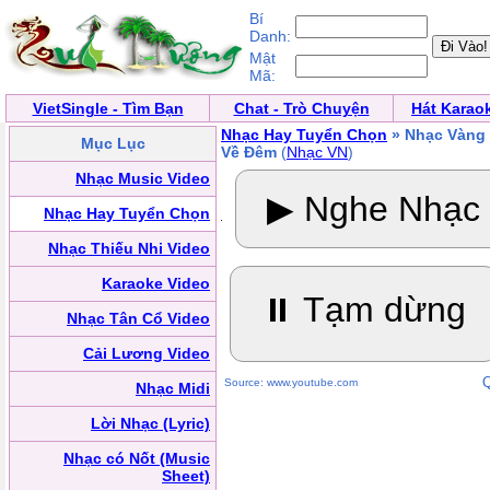
Bí
Danh:
Mật
Mã:
VietSingle - Tìm Bạn
Chat - Trò Chuyện
Hát Karao
Nhạc Hay Tuyển Chọn
» Nhạc Vàng
Mục Lục
Về Đêm
(
Nhạc VN
)
Nhạc Music Video
▶ Nghe Nhạc
Nhạc Hay Tuyển Chọn
Nhạc Thiếu Nhi Video
Karaoke Video
⏸ Tạm dừng
Nhạc Tân Cổ Video
Cải Lương Video
Q
Source: www.youtube.com
Nhạc Midi
Lời Nhạc (Lyric)
Nhạc có Nốt (Music
Sheet)