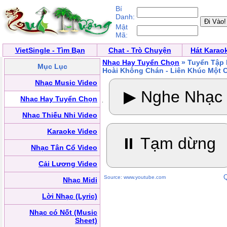
Bí
Danh:
Mật
Mã:
VietSingle - Tìm Bạn
Chat - Trò Chuyện
Hát Karao
Nhạc Hay Tuyển Chọn
» Tuyển Tập 
Mục Lục
Hoài Không Chán - Liên Khúc Một C
Nhạc Music Video
▶ Nghe Nhạc
Nhạc Hay Tuyển Chọn
Nhạc Thiếu Nhi Video
Karaoke Video
⏸ Tạm dừng
Nhạc Tân Cổ Video
Cải Lương Video
Q
Source: www.youtube.com
Nhạc Midi
Lời Nhạc (Lyric)
Nhạc có Nốt (Music
Sheet)