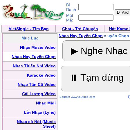
Bí
Danh:
Mật
Mã:
VietSingle - Tìm Bạn
Chat - Trò Chuyện
Hát Karao
Nhạc Hay Tuyển Chọn
» uyển Chọn
Mục Lục
Nhạc Music Video
▶ Nghe Nhạc
Nhạc Hay Tuyển Chọn
Nhạc Thiếu Nhi Video
⏸ Tạm dừng
Karaoke Video
Nhạc Tân Cổ Video
Cải Lương Video
Q
Source: www.youtube.com
Nhạc Midi
Lời Nhạc (Lyric)
Nhạc có Nốt (Music
Sheet)