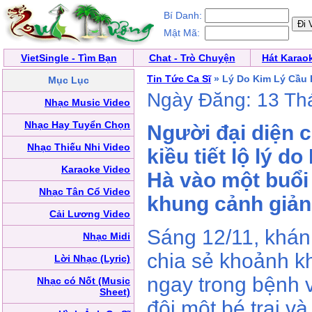
Bí Danh:
Mật Mã:
VietSingle - Tìm Bạn
Chat - Trò Chuyện
Hát Karao
Tin Tức Ca Sĩ
» Lý Do Kim Lý Cầu
Mục Lục
Ngày Đăng: 13 Th
Nhạc Music Video
Nhạc Hay Tuyển Chọn
Người đại diện c
Nhạc Thiếu Nhi Video
kiều tiết lộ lý 
Karaoke Video
Hà vào một buổi 
Nhạc Tân Cổ Video
khung cảnh giản 
Cải Lương Video
Sáng 12/11, khán 
Nhạc Midi
chia sẻ khoảnh 
Lời Nhạc (Lyric)
ngay trong bệnh v
Nhạc có Nốt (Music
Sheet)
đôi một bé trai và