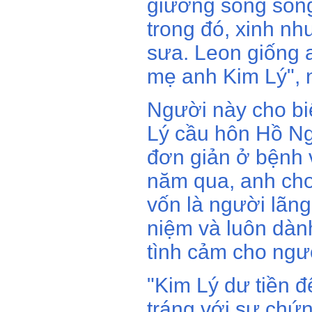
giường song song
trong đó, xinh nh
sưa. Leon giống 
mẹ anh Kim Lý", n
Người này cho bi
Lý cầu hôn Hồ N
đơn giản ở bệnh 
năm qua, anh cho 
vốn là người lãn
niệm và luôn dàn
tình cảm cho ngư
"Kim Lý dư tiền 
tráng với sự chứ