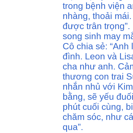
trong bệnh viện a
nhàng, thoải mái
được trân trọng”
song sinh may mắ
Cô chia sẻ: “Anh 
đình. Leon và Li
cha như anh. Cảm
thương con trai 
nhắn nhủ với Kim
bằng, sẽ yếu đuối
phút cuối cùng, b
chăm sóc, như c
qua”.