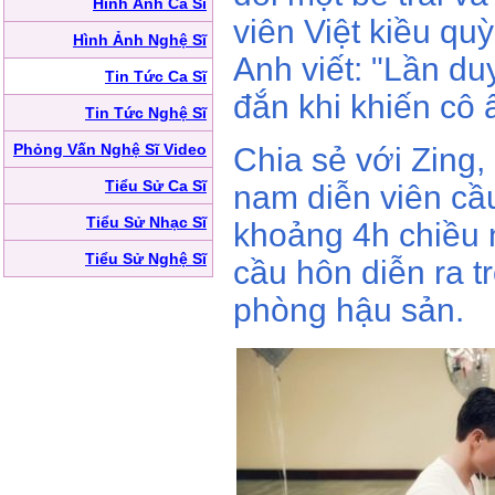
Hình Ảnh Ca Sĩ
viên Việt kiều qu
Hình Ảnh Nghệ Sĩ
Anh viết: "Lần du
Tin Tức Ca Sĩ
đắn khi khiến cô 
Tin Tức Nghệ Sĩ
Phỏng Vấn Nghệ Sĩ Video
Chia sẻ với Zing, 
Tiểu Sử Ca Sĩ
nam diễn viên c
Tiểu Sử Nhạc Sĩ
khoảng 4h chiều 
Tiểu Sử Nghệ Sĩ
cầu hôn diễn ra t
phòng hậu sản.