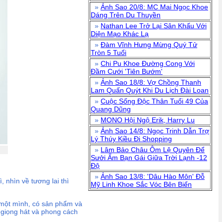
»
Ảnh Sao 20/8: MC Mai Ngọc Khoe
Dáng Trên Du Thuyền
»
Nathan Lee Trở Lại Sân Khấu Với
Diện Mạo Khác Lạ
»
Đàm Vĩnh Hưng Mừng Quý Tử
Tròn 5 Tuổi
»
Chi Pu Khoe Đường Cong Với
Đầm Cưới 'Tiên Bướm'
»
Ảnh Sao 18/8: Vợ Chồng Thanh
Lam Quấn Quýt Khi Du Lịch Đài Loan
»
Cuộc Sống Độc Thân Tuổi 49 Của
Quang Dũng
»
MONO Hội Ngộ Erik, Harry Lu
»
Ảnh Sao 14/8: Ngọc Trinh Dẫn Trợ
Lý Thúy Kiều Đi Shopping
»
Lâm Bảo Châu Ôm Lệ Quyên Để
Sưởi Ấm Bạn Gái Giữa Trời Lạnh -12
Độ
»
Ảnh Sao 13/8: 'Dâu Hào Môn' Đỗ
 nhìn về tương lai thì
Mỹ Linh Khoe Sắc Vóc Bên Biển
t một mình, có sản phẩm và
, giọng hát và phong cách