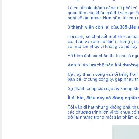
Là ca sĩ solo thành công thì phải c
quan tâm của khán giả thì sao gọi l
nghĩ về âm nhạc. Hơn nữa, tôi còn c
3 thành viên còn lại của 365 đều 
Tôi cũng có chút sốt ruột khi các 
của bạn và xem họ thiếu những gì, 
về mặt âm nhạc vì không có hit hay
Về hình ảnh cá nhân thì Issac là ng
Anh bị áp lực thế nào khi thường 
Cậu ấy thành công và nổi tiếng hơn 
bạn bè, ở cùng công ty, gặp nhau 
Sự thành công của cậu ấy không khiế
Ít đi hát, điều này có đồng nghĩa
Tôi vẫn đi hát nhưng không phải tham
các chương trình lớn vì tôi chưa có 
trở lại nhưng trong một sản phẩm đ