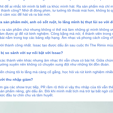
ó hit để ai nhắc tới mình là biết ca khúc mình hát. Ra sản phẩm mà chỉ
à thành công? Nhờ đi đóng phim, tư tưởng tôi thoải mái hơn, không bị
ó cảm xúc để hát và ra bài mới.
ra sản phẩm mới, anh có sốt ruột, lo lắng mình bị thụt lùi so với 
bạn ra sản phẩm chứ nhưng không vì thế mà làm những gì mình không 
làm được gì để rút kinh nghiệm. Công bằng mà nói, 4 thành viên trong
 bài nằm trong top các bảng xếp hạng. Âm nhạc và phong cách cũng ch
ười thành công nhất. Issac tạo được dấu ấn sau cuộc thi The Rimix mùa
bị so sánh với sự nổi bật với Issac?
các thành viên khác nhưng âm nhạc thì vẫn chưa có bài hit. Giữa chún
thường xuyên nên không có chuyện xung đột như những lời đồn đoán.
n chúng tôi lo lắng mà càng cố gắng, học hỏi và rút kinh nghiệm nhiề
 với thu nhập giảm?
 gia các show trực tiếp, PR rầm rộ thôi vì vậy thu nhập của tôi vẫn th
sản phẩm riêng, ghi dấu ấn. Đôi khi mình mất tích mà trở lại bất ngờ c
ược đầu tư chỉn chu và tâm huyết.