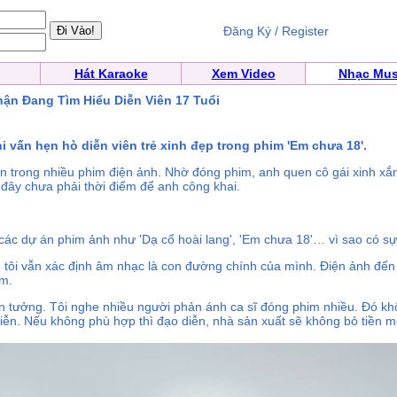
Đăng Ký / Register
Hát Karaoke
Xem Video
Nhạc Mus
hận Đang Tìm Hiểu Diễn Viên 17 Tuổi
ghi vấn hẹn hò diễn viên trẻ xinh đẹp trong phim 'Em chưa 18'.
ện trong nhiều phim điện ảnh. Nhờ đóng phim, anh quen cô gái xinh xắ
 đây chưa phải thời điểm để anh công khai.
 các dự án phim ảnh như 'Dạ cổ hoài lang', 'Em chưa 18'… vì sao có 
tôi vẫn xác định âm nhạc là con đường chính của mình. Điện ảnh đến t
óm.
tin tưởng. Tôi nghe nhiều người phản ánh ca sĩ đóng phim nhiều. Đó k
diễn. Nếu không phù hợp thì đạo diễn, nhà sản xuất sẽ không bỏ tiền 