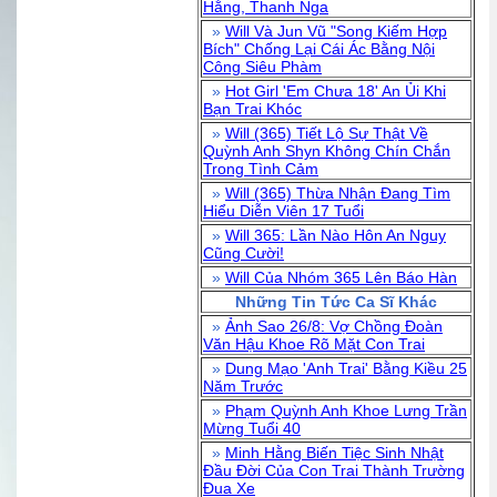
Hằng, Thanh Nga
»
Will Và Jun Vũ "Song Kiếm Hợp
Bích" Chống Lại Cái Ác Bằng Nội
Công Siêu Phàm
»
Hot Girl 'Em Chưa 18' An Ủi Khi
Bạn Trai Khóc
»
Will (365) Tiết Lộ Sự Thật Về
Quỳnh Anh Shyn Không Chín Chắn
Trong Tình Cảm
»
Will (365) Thừa Nhận Đang Tìm
Hiểu Diễn Viên 17 Tuổi
»
Will 365: Lần Nào Hôn An Nguy
Cũng Cười!
»
Will Của Nhóm 365 Lên Báo Hàn
Những Tin Tức Ca Sĩ Khác
»
Ảnh Sao 26/8: Vợ Chồng Đoàn
Văn Hậu Khoe Rõ Mặt Con Trai
»
Dung Mạo 'Anh Trai' Bằng Kiều 25
Năm Trước
»
Phạm Quỳnh Anh Khoe Lưng Trần
Mừng Tuổi 40
»
Minh Hằng Biến Tiệc Sinh Nhật
Đầu Đời Của Con Trai Thành Trường
Đua Xe