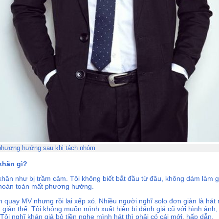
 phương hướng sau khi tách nhóm
khăn gì?
khăn như bị trầm cảm. Tôi không biết bắt đầu từ đâu, không dám làm gì,
i hoàn toàn mất phương hướng.
oạch quay MV nhưng rồi lại xếp xó. Nhiều người nghĩ solo đơn giản là há
 giản thế. Tôi không muốn mình xuất hiện bị đánh giá cũ với hình ảnh
Tôi nghĩ khán giả bỏ tiền nghe mình hát thì phải có cái mới, hấp dẫn.