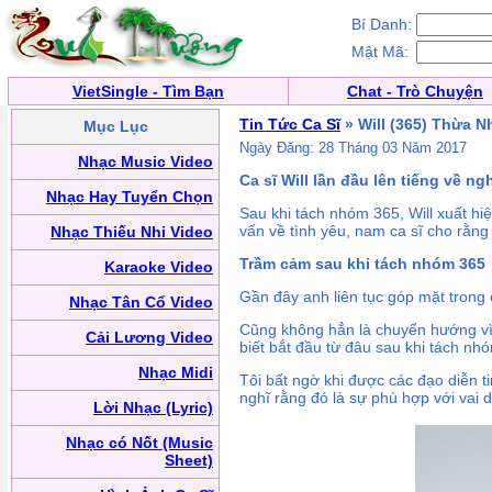
Bí Danh:
Mật Mã:
VietSingle - Tìm Bạn
Chat - Trò Chuyện
Tin Tức Ca Sĩ
» Will (365) Thừa N
Mục Lục
Ngày Đăng: 28 Tháng 03 Năm 2017
Nhạc Music Video
Ca sĩ Will lần đầu lên tiếng về n
Nhạc Hay Tuyển Chọn
Sau khi tách nhóm 365, Will xuất hi
vấn về tình yêu, nam ca sĩ cho rằng
Nhạc Thiếu Nhi Video
Trầm cảm sau khi tách nhóm 365
Karaoke Video
Gần đây anh liên tục góp mặt trong
Nhạc Tân Cổ Video
Cũng không hẳn là chuyển hướng vì 
Cải Lương Video
biết bắt đầu từ đâu sau khi tách nh
Nhạc Midi
Tôi bất ngờ khi được các đạo diễn 
nghĩ rằng đó là sự phù hợp với vai 
Lời Nhạc (Lyric)
Nhạc có Nốt (Music
Sheet)