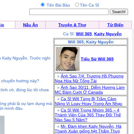
Tên Bài Báo
Tên Ca Sĩ
ic
Nấu Ăn
Truyện & Thơ
Từ Điển
Ca Sĩ:
Will 365
,
Kaity Nguyễn
Will 365, Kaity Nguyễn
n Kaity Nguyễn. Trước nghi
Tiểu Sử Will 365
»
Ảnh Sao 7/4: Trương Hồ Phương
sự chuyển hướng này?
Nga Hóa Nữ Tổng Tài
»
Ảnh Sao 30/11: Diễm Hương Làm
ình cờ, đúng lúc tôi chưa
MC Đám Cưới Ở Canada
»
Ca Sĩ Will Từng Bị Trầm Cảm
hông phải là sự lạm dụng mà
Nặng Vì Loay Hoay Trong Âm Nhạc
mời mình đâu.
»
Ca Sĩ Will Trong Nhóm 365 – 4
Thành Viên Của 365 Thay Đổi Thế
Nào Sau 5 Năm?
»
Mr. Đàm khen Kaity Nguyễn, Hà
Thanh Xuân giống hệt Thẩm Thuý