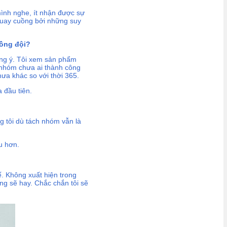
 mình nghe, ít nhận được sự
 quay cuồng bởi những suy
đồng đội?
ưng ý. Tôi xem sản phẩm
 nhóm chưa ai thành công
ưa khác so với thời 365.
 đầu tiên.
g tôi dù tách nhóm vẫn là
u hơn.
ế. Không xuất hiện trong
ũng sẽ hay. Chắc chắn tôi sẽ