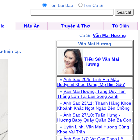
Tên Bài Báo
Tên Ca Sĩ
ic
Nấu Ăn
Truyện & Thơ
Từ Điển
Ca Sĩ:
Văn Mai Hương
Văn Mai Hương
 hiện tại.
Tiểu Sử Văn Mai
Hương
»
Ảnh Sao 20/5: Linh Rin Mặc
Bodysuit Khoe Dáng 'Mẹ Bỉm Sữa'
»
Văn Mai Hương, Tăng Duy Tân
Thắng Lớn Tại Làn Sóng Xanh
»
Ảnh Sao 23/11: Thanh Hằng Khoe
Khoảnh Khắc Ngọt Ngào Bên Chồng
»
Ảnh Sao 27/10: Tuấn Hưng -
Hương Baby Quây Quần Bên Ba Con
»
Uyên Linh, Văn Mai Hương Cùng
Khoe Vai Trần
»
Ảnh Sao 1/7: Vợ Con Theo Lê