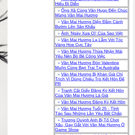
Hiếu Đi Diễn
»
Ông Xã Cùng Vân Hugo Đến Chúc
Mừng Văn Mai Hương
»
Văn Mai Hương Diện Đầm Cánh
Bướm Lên Sân Khấu
»
Ảnh 'Ngày Xưa Ơi' Của Sao Việt
»
Văn Mai Hương Lạ Lẫm Với Tóc
Vàng Hoe Cực Tây
»
Văn Mai Hương Thừa Nhận Mải
Yêu Nên Bỏ Bê Công Việc
»
Văn Mai Hương Đón Valentine
Muộn Cùng Bạn Trai Tại Australia
»
Văn Mai Hương Bị Khán Giả Chỉ
Trích Vì Dùng Chiêu Trò Kết Hôn Để
PR
»
Tranh Cãi Giấy Đăng Ký Kết Hôn
Của Văn Mai Hương Là Giả
»
Văn Mai Hương Đăng Ký Kết Hôn
»
Văn Mai Hương Tuổi 25 - Tỉnh
Táo Sau Những Lần Yêu Bất Chấp
»
Trương Quỳnh Anh Bị Tố Chơi
Xấu, Gay Gắt Với Văn Mai Hương Ở
Game Show