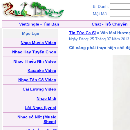
Bí Danh:
Mật Mã:
VietSingle - Tìm Bạn
Chat - Trò Chuyện
Tin Tức Ca Sĩ
» Văn Mai Hương
Mục Lục
Ngày Đăng: 25 Tháng 07 Năm 2013
Nhạc Music Video
Cô nàng phải thực hiện chế độ
Nhạc Hay Tuyển Chọn
Nhạc Thiếu Nhi Video
Karaoke Video
Nhạc Tân Cổ Video
Cải Lương Video
Nhạc Midi
Lời Nhạc (Lyric)
Nhạc có Nốt (Music
Sheet)