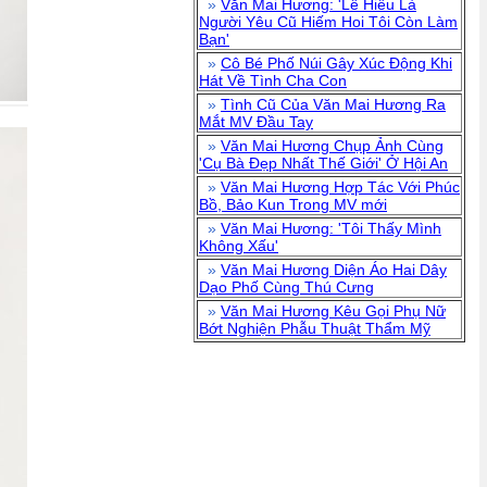
»
Văn Mai Hương: 'Lê Hiếu Là
Người Yêu Cũ Hiếm Hoi Tôi Còn Làm
Bạn'
»
Cô Bé Phố Núi Gây Xúc Động Khi
Hát Về Tình Cha Con
»
Tình Cũ Của Văn Mai Hương Ra
Mắt MV Đầu Tay
»
Văn Mai Hương Chụp Ảnh Cùng
'Cụ Bà Đẹp Nhất Thế Giới' Ở Hội An
»
Văn Mai Hương Hợp Tác Với Phúc
Bồ, Bảo Kun Trong MV mới
»
Văn Mai Hương: 'Tôi Thấy Mình
Không Xấu'
»
Văn Mai Hương Diện Áo Hai Dây
Dạo Phố Cùng Thú Cưng
»
Văn Mai Hương Kêu Gọi Phụ Nữ
Bớt Nghiện Phẫu Thuật Thẩm Mỹ