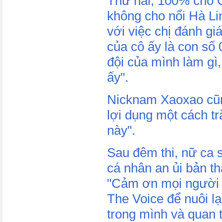
Thứ hai, 100% cho C
không cho nổi Hà Li
với việc chị đánh giá
của cô ấy là con số 
đội của mình làm gì,
ấy".
Nicknam Xaoxao cũng
lợi dụng một cách tr
này".
Sau đêm thi, nữ ca s
cá nhân an ủi bản t
"Cảm ơn mọi người n
The Voice để nuôi lạ
trong mình và quan 