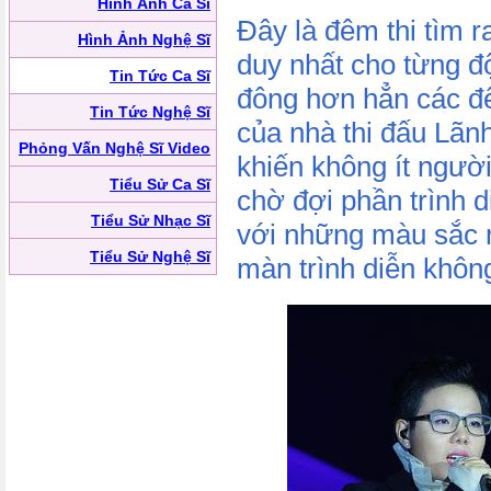
Hình Ảnh Ca Sĩ
Đây là đêm thi tìm 
Hình Ảnh Nghệ Sĩ
duy nhất cho từng đ
Tin Tức Ca Sĩ
đông hơn hẳn các đ
Tin Tức Nghệ Sĩ
của nhà thi đấu Lãn
Phỏng Vấn Nghệ Sĩ Video
khiến không ít người
Tiểu Sử Ca Sĩ
chờ đợi phần trình d
Tiểu Sử Nhạc Sĩ
với những màu sắc m
Tiểu Sử Nghệ Sĩ
màn trình diễn khôn