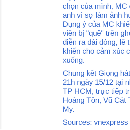
chọn của mình, MC đi
anh vì sợ làm ảnh h
Dụng ý của MC khiế
viên bị "quê" trên g
diễn ra dài dòng, lê
khiến cho cảm xúc c
xuống.
Chung kết Giọng hát 
21h ngày 15/12 tại 
TP HCM, trực tiếp t
Hoàng Tôn, Vũ Cát
My.
Sources: vnexpress