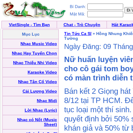
Bí Danh:
Mật Mã:
VietSingle - Tìm Bạn
Chat - Trò Chuyện
Hát Karao
Tin Tức Ca Sĩ
» Hồng Nhung Khiến
Mục Lục
Tường
Nhạc Music Video
Ngày Đăng: 09 Thán
Nhạc Hay Tuyển Chọn
Nữ huấn luyện viê
Nhạc Thiếu Nhi Video
cho cô gái tom boy
Karaoke Video
có màn trình diễn 
Nhạc Tân Cổ Video
Bán kết 2 Giọng hát 
Cải Lương Video
8/12 tại TP HCM. Đêm
Nhạc Midi
tục loại một thí sinh
Lời Nhạc (Lyric)
quyết định bởi 50% 
Nhạc có Nốt (Music
Sheet)
khán giả và 50% từ 