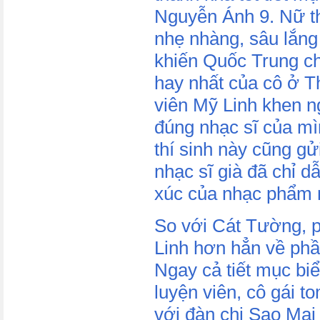
Nguyễn Ánh 9. Nữ th
nhẹ nhàng, sâu lắng
khiến Quốc Trung cho
hay nhất của cô ở T
viên Mỹ Linh khen n
đúng nhạc sĩ của mì
thí sinh này cũng g
nhạc sĩ già đã chỉ d
xúc của nhạc phẩm n
So với Cát Tường, p
Linh hơn hẳn về phầ
Ngay cả tiết mục bi
luyện viên, cô gái t
với đàn chị Sao Mai 