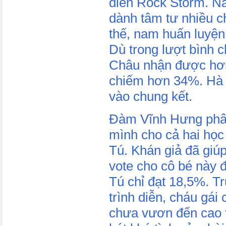
diễn Rock Storm. Na
dành tâm tư nhiều ch
thế, nam huấn luyện
Dù trong lượt bình c
Châu nhận được hơ
chiếm hơn 34%. Hà M
vào chung kết.
Đàm Vĩnh Hưng phâ
mình cho cả hai học
Tú. Khán giả đã giúp
vote cho cô bé này 
Tú chỉ đạt 18,5%. T
trình diễn, cháu gá
chưa vươn đến cao 