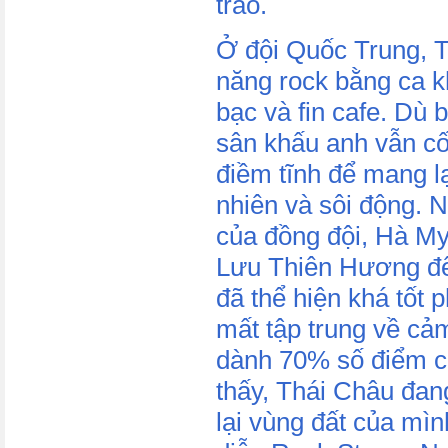
trào.
Ở đội Quốc Trung, T
năng rock bằng ca k
bạc và fin cafe. Dù b
sân khấu anh vẫn c
điềm tĩnh để mang lạ
nhiên và sôi động. 
của đồng đội, Hà My
Lưu Thiên Hương để 
đã thể hiện khá tốt
mất tập trung về cả
dành 70% số điểm c
thấy, Thái Châu đan
lại vùng đất của mìn