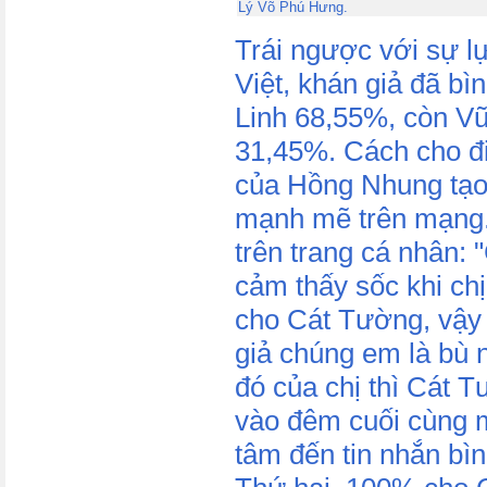
Lý Võ Phú Hưng.
Trái ngược với sự l
Việt, khán giả đã b
Linh 68,55%, còn V
31,45%. Cách cho đ
của Hồng Nhung tạo
mạnh mẽ trên mạng.
trên trang cá nhân: 
cảm thấy sốc khi ch
cho Cát Tường, vậy 
giả chúng em là bù 
đó của chị thì Cát T
vào đêm cuối cùng 
tâm đến tin nhắn bì