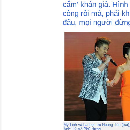
cẩm' khán giả. Hình 
công rồi mà, phải k
đâu, mọi người đừng
Mỹ Linh và hai học trò Hoàng Tôn (trái
Ảnh: Lý Võ Phú Hưng.