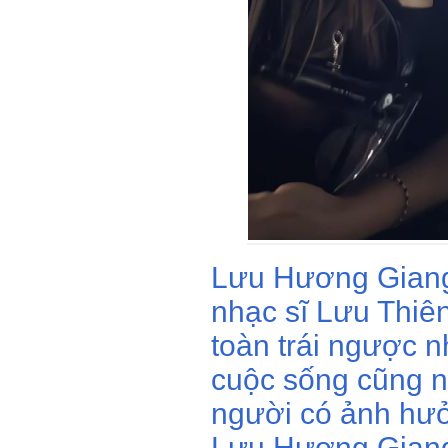
Lưu Hương Giang 
nhạc sĩ Lưu Thiê
toàn trái ngược 
cuộc sống cũng nh
người có ảnh hưở
Lưu Hương Giang