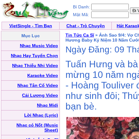
Bí Danh:
Mật Mã:
VietSingle - Tìm Bạn
Chat - Trò Chuyện
Hát Karao
Tin Tức Ca Sĩ
» Ảnh Sao 9/4: Vợ C
Mục Lục
Hương Baby Kỷ Niệm 10 Năm Cướ
Nhạc Music Video
Ngày Đăng: 09 Th
Nhạc Hay Tuyển Chọn
Tuấn Hưng và bà
Nhạc Thiếu Nhi Video
mừng 10 năm ngà
Karaoke Video
- Hoàng Touliver
Nhạc Tân Cổ Video
như sinh đôi; Th
Cải Lương Video
bạn bè.
Nhạc Midi
Lời Nhạc (Lyric)
Nhạc có Nốt (Music
Sheet)