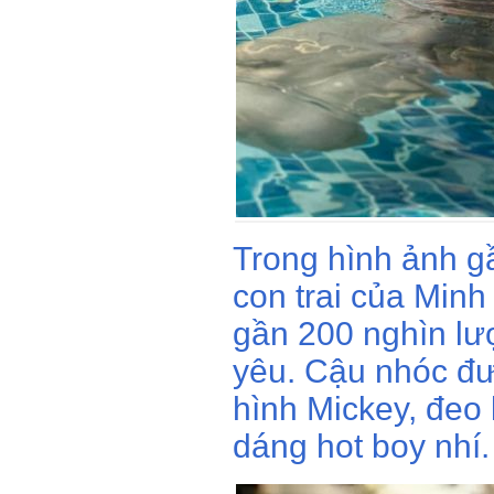
Trong hình ảnh gầ
con trai của Minh
gần 200 nghìn lượ
yêu. Cậu nhóc đ
hình Mickey, đeo
dáng hot boy nhí.