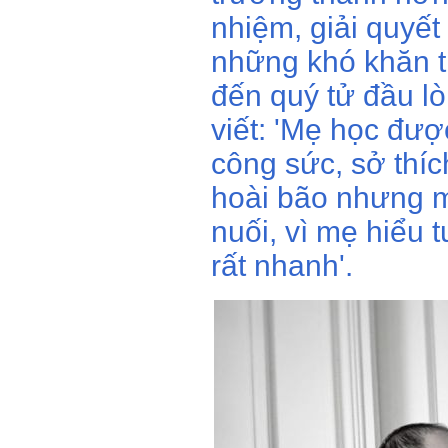
nhiệm, giải quyế
những khó khăn t
đến quý tử đầu lò
viết: 'Mẹ học đượ
công sức, sở thí
hoài bão nhưng m
nuối, vì mẹ hiểu t
rất nhanh'.