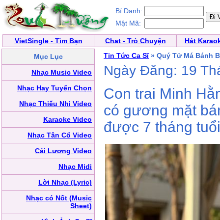
Bí Danh:
Mật Mã:
VietSingle - Tìm Bạn
Chat - Trò Chuyện
Hát Karao
Tin Tức Ca Sĩ
» Quý Tử Má Bánh B
Mục Lục
Ngày Đăng: 19 Th
Nhạc Music Video
Nhạc Hay Tuyển Chọn
Con trai Minh Hằ
Nhạc Thiếu Nhi Video
có gương mặt bán
Karaoke Video
được 7 tháng tuổi
Nhạc Tân Cổ Video
Cải Lương Video
Nhạc Midi
Lời Nhạc (Lyric)
Nhạc có Nốt (Music
Sheet)