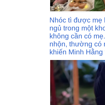
Nhóc tì được mẹ 
ngủ trong một kh
không cần có mẹ.
nhộn, thường có
khiến Minh Hằng 