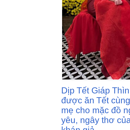
Dịp Tết Giáp Thì
được ăn Tết cùn
mẹ cho mặc đồ n
yêu, ngây thơ của
khán giả.