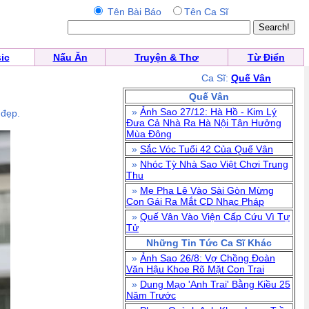
Tên Bài Báo
Tên Ca Sĩ
ic
Nấu Ăn
Truyện & Thơ
Từ Điển
Ca Sĩ:
Quế Vân
Quế Vân
»
Ảnh Sao 27/12: Hà Hồ - Kim Lý
 đẹp.
Đưa Cả Nhà Ra Hà Nội Tận Hưởng
Mùa Đông
»
Sắc Vóc Tuổi 42 Của Quế Vân
»
Nhóc Tỳ Nhà Sao Việt Chơi Trung
Thu
»
Mẹ Pha Lê Vào Sài Gòn Mừng
Con Gái Ra Mắt CD Nhạc Pháp
»
Quế Vân Vào Viện Cấp Cứu Vì Tự
Tử
Những Tin Tức Ca Sĩ Khác
»
Ảnh Sao 26/8: Vợ Chồng Đoàn
Văn Hậu Khoe Rõ Mặt Con Trai
»
Dung Mạo 'Anh Trai' Bằng Kiều 25
Năm Trước