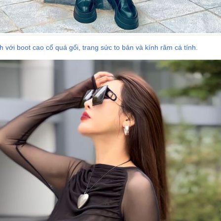
với boot cao cổ quá gối, trang sức to bản và kính râm cá tính.