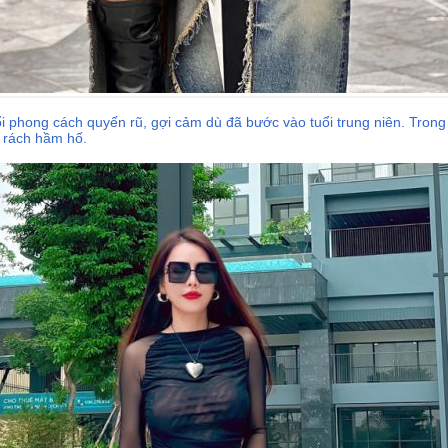
i phong cách quyến rũ, gợi cảm dù đã bước vào tuổi trung niên. Trong
s rách hầm hố.