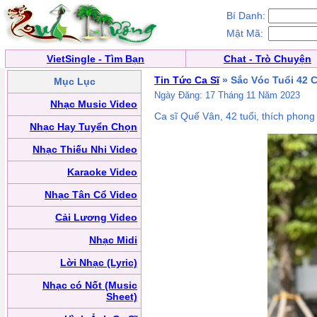
Bí Danh:
Mật Mã:
VietSingle - Tìm Bạn
Chat - Trò Chuyện
Tin Tức Ca Sĩ
» Sắc Vóc Tuổi 42 
Mục Lục
Ngày Đăng: 17 Tháng 11 Năm 2023
Nhạc Music Video
Ca sĩ Quế Vân, 42 tuổi, thích phong
Nhạc Hay Tuyển Chọn
Nhạc Thiếu Nhi Video
Karaoke Video
Nhạc Tân Cổ Video
Cải Lương Video
Nhạc Midi
Lời Nhạc (Lyric)
Nhạc có Nốt (Music
Sheet)