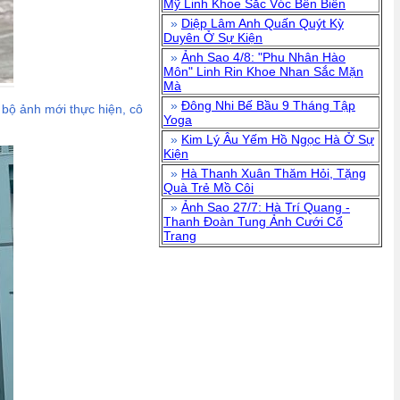
Mỹ Linh Khoe Sắc Vóc Bên Biển
»
Diệp Lâm Anh Quấn Quýt Kỳ
Duyên Ở Sự Kiện
»
Ảnh Sao 4/8: "Phu Nhân Hào
Môn" Linh Rin Khoe Nhan Sắc Mặn
Mà
»
Đông Nhi Bế Bầu 9 Tháng Tập
 bộ ảnh mới thực hiện, cô
Yoga
»
Kim Lý Âu Yếm Hồ Ngọc Hà Ở Sự
Kiện
»
Hà Thanh Xuân Thăm Hỏi, Tặng
Quà Trẻ Mồ Côi
»
Ảnh Sao 27/7: Hà Trí Quang -
Thanh Đoàn Tung Ảnh Cưới Cổ
Trang