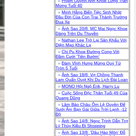
»
Phạm Quỳnh Anh Khoe Lưng Trần
Mừng Tuổi 40
»
Minh Hằng Biến Tiệc Sinh Nhật
Đầu Đời Của Con Trai Thành Trường
Đua Xe
»
Ảnh Sao 20/8: MC Mai Ngọc Khoe
Dáng Trên Du Thuyền
»
Nathan Lee Trở Lại Sân Khấu Với
Diện Mạo Khác Lạ
»
Chi Pu Khoe Đường Cong Với
Đầm Cưới 'Tiên Bướm'
»
Đàm Vĩnh Hưng Mừng Quý Tử
Tròn 5 Tuổi
»
Ảnh Sao 18/8: Vợ Chồng Thanh
Lam Quấn Quýt Khi Du Lịch Đài Loan
»
MONO Hội Ngộ Erik, Harry Lu
»
Cuộc Sống Độc Thân Tuổi 49 Của
Quang Dũng
»
Lâm Bảo Châu Ôm Lệ Quyên Để
Sưởi Ấm Bạn Gái Giữa Trời Lạnh -12
Độ
»
Ảnh Sao 14/8: Ngọc Trinh Dẫn Trợ
Lý Thúy Kiều Đi Shopping
»
Ảnh Sao 13/8: 'Dâu Hào Môn' Đỗ