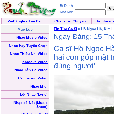
Bí Danh:
Mật Mã:
VietSingle - Tìm Bạn
Chat - Trò Chuyện
Hát Karao
Tin Tức Ca Sĩ
» Hồ Ngọc Hà, Kim 
Mục Lục
Ngày Đăng: 15 Th
Nhạc Music Video
Nhạc Hay Tuyển Chọn
Ca sĩ Hồ Ngọc H
Nhạc Thiếu Nhi Video
hai con góp mặt 
Karaoke Video
đúng người'.
Nhạc Tân Cổ Video
Cải Lương Video
Nhạc Midi
Lời Nhạc (Lyric)
Nhạc có Nốt (Music
Sheet)