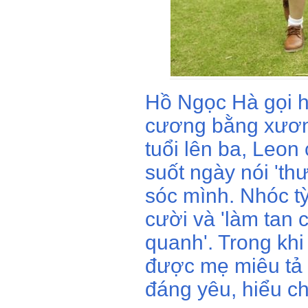
Hồ Ngọc Hà gọi ha
cương bằng xương 
tuổi lên ba, Leon
suốt ngày nói 'th
sóc mình. Nhóc tỳ
cười và 'làm tan
quanh'. Trong khi
được mẹ miêu tả 
đáng yêu, hiểu c