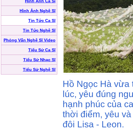
Hình Ảnh Ca Sĩ
Hình Ảnh Nghệ Sĩ
Tin Tức Ca Sĩ
Tin Tức Nghệ Sĩ
Phỏng Vấn Nghệ Sĩ Video
Tiểu Sử Ca Sĩ
Tiểu Sử Nhạc Sĩ
Tiểu Sử Nghệ Sĩ
Hồ Ngọc Hà vừa 
lúc, yêu đúng ngư
hạnh phúc của ca
thời điểm, yêu và 
đôi Lisa - Leon.