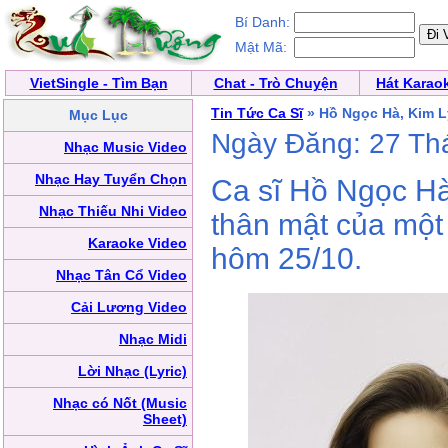
Bí Danh:
Mật Mã:
VietSingle - Tìm Bạn
Chat - Trò Chuyện
Hát Karao
Tin Tức Ca Sĩ
» Hồ Ngọc Hà, Kim L
Mục Lục
Ngày Đăng: 27 Th
Nhạc Music Video
Nhạc Hay Tuyển Chọn
Ca sĩ Hồ Ngọc Hà
Nhạc Thiếu Nhi Video
thân mật của một
Karaoke Video
hôm 25/10.
Nhạc Tân Cổ Video
Cải Lương Video
Nhạc Midi
Lời Nhạc (Lyric)
Nhạc có Nốt (Music
Sheet)