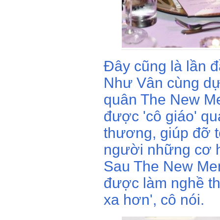
Đây cũng là lần 
Như Vân cùng dự 
quân The New Men
được 'cô giáo' qu
thương, giúp đỡ t
người những cơ hộ
Sau The New Ment
được làm nghề th
xa hơn', cô nói.