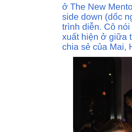
ở The New Mento
side down (dốc n
trình diễn. Cô nó
xuất hiện ở giữa 
chia sẻ của Mai,