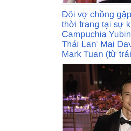
Đôi vợ chồng gặp
thời trang tại sự 
Campuchia Yubin 
Thái Lan' Mai Da
Mark Tuan (từ trái