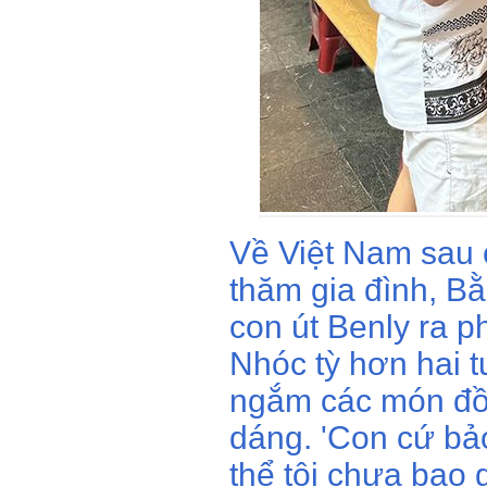
Về Việt Nam sau 
thăm gia đình, B
con út Benly ra 
Nhóc tỳ hơn hai t
ngắm các món đồ 
dáng. 'Con cứ bả
thể tôi chưa bao 