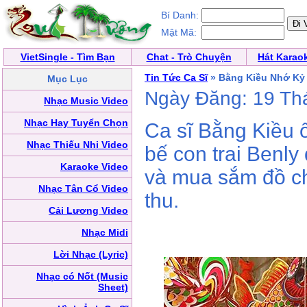
Bí Danh:
Mật Mã:
VietSingle - Tìm Bạn
Chat - Trò Chuyện
Hát Karao
Tin Tức Ca Sĩ
» Bằng Kiều Nhớ Kỷ
Mục Lục
Ngày Đăng: 19 Th
Nhạc Music Video
Nhạc Hay Tuyển Chọn
Ca sĩ Bằng Kiều ô
Nhạc Thiếu Nhi Video
bế con trai Benl
Karaoke Video
và mua sắm đồ ch
Nhạc Tân Cổ Video
thu.
Cải Lương Video
Nhạc Midi
Lời Nhạc (Lyric)
Nhạc có Nốt (Music
Sheet)