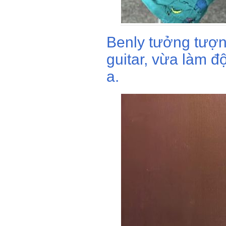
Benly tưởng tượn
guitar, vừa làm đ
a.