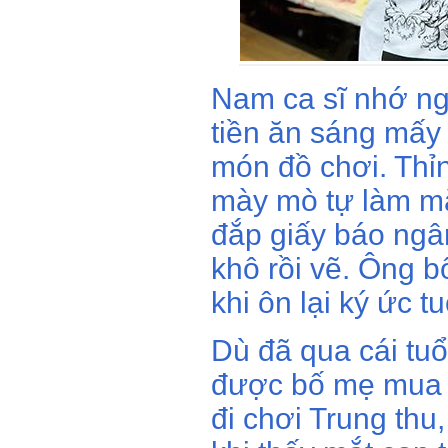
Nam ca sĩ nhớ ng
tiền ăn sáng mấ
món đồ chơi. Thỉ
mày mò tự làm mặ
đắp giấy báo ngâ
khô rồi vẽ. Ông b
khi ôn lại ký ức tu
Dù đã qua cái tuổ
được bố mẹ mua 
đi chơi Trung thu