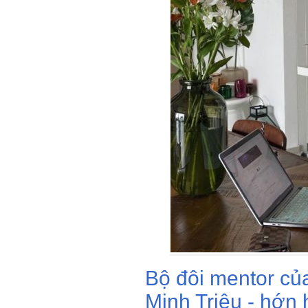
Bộ đôi mentor củ
Minh Triệu - hớn 