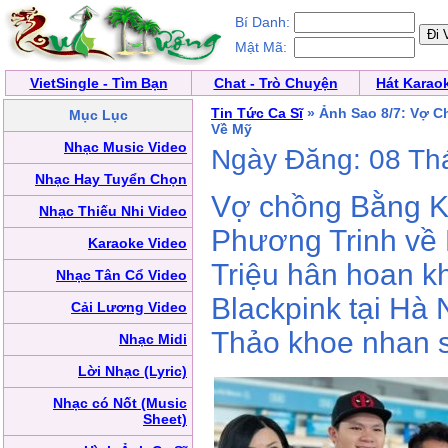
Bí Danh:
Mật Mã:
VietSingle - Tìm Bạn
Chat - Trò Chuyện
Hát Karao
Tin Tức Ca Sĩ
» Ảnh Sao 8/7: Vợ C
Mục Lục
Về Mỹ
Nhạc Music Video
Ngày Đăng: 08 Th
Nhạc Hay Tuyển Chọn
Vợ chồng Bằng Ki
Nhạc Thiếu Nhi Video
Phương Trinh về
Karaoke Video
Triệu hân hoan k
Nhạc Tân Cổ Video
Blackpink tại Hà
Cải Lương Video
Thảo khoe nhan s
Nhạc Midi
Lời Nhạc (Lyric)
Nhạc có Nốt (Music
Sheet)