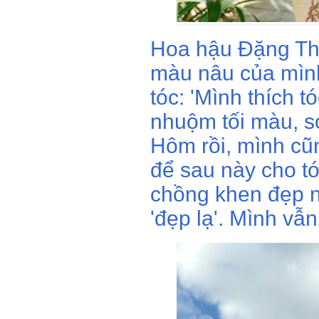
Hoa hậu Đặng Thu
màu nâu của mìn
tóc: 'Mình thích 
nhuộm tối màu, sợ
Hôm rồi, mình cũ
để sau này cho tó
chồng khen đẹp n
'đẹp lạ'. Mình vẫ