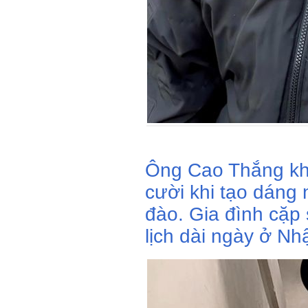
Ông Cao Thắng kh
cười khi tạo dáng 
đào. Gia đình cặp
lịch dài ngày ở Nhậ