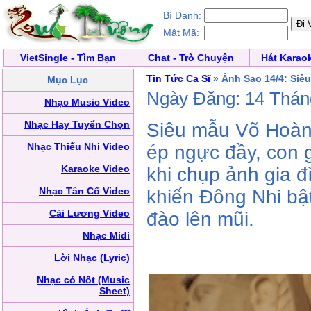
Bí Danh:
Mật Mã:
VietSingle - Tìm Bạn
Chat - Trò Chuyện
Hát Karao
Tin Tức Ca Sĩ
» Ảnh Sao 14/4: Siê
Mục Lục
Ngày Đăng: 14 Thá
Nhạc Music Video
Nhạc Hay Tuyển Chọn
Siêu mẫu Võ Hoàn
Nhạc Thiếu Nhi Video
ép ngực đầy, con 
Karaoke Video
khi chụp ảnh gia 
Nhạc Tân Cổ Video
khiến Đông Nhi bậ
Cải Lương Video
đào lên mũi.
Nhạc Midi
Lời Nhạc (Lyric)
Nhạc có Nốt (Music
Sheet)