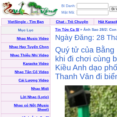
Bí Danh:
Mật Mã:
VietSingle - Tìm Bạn
Chat - Trò Chuyện
Hát Karao
Tin Tức Ca Sĩ
» Ảnh Sao 28/2: Con
Mục Lục
Ngày Đăng: 28 Th
Nhạc Music Video
Nhạc Hay Tuyển Chọn
Quý tử của Bằng K
Nhạc Thiếu Nhi Video
khi đi chơi cùng
Karaoke Video
Kiều Anh dạo ph
Nhạc Tân Cổ Video
Thanh Vân đi biể
Cải Lương Video
Nhạc Midi
Lời Nhạc (Lyric)
Nhạc có Nốt (Music
Sheet)