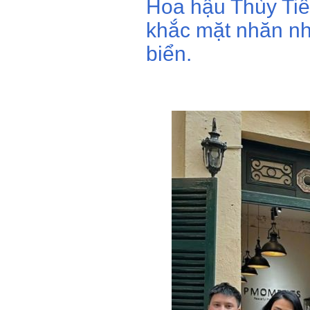
Hoa hậu Thùy Tiê
khắc mặt nhăn nhó
biển.