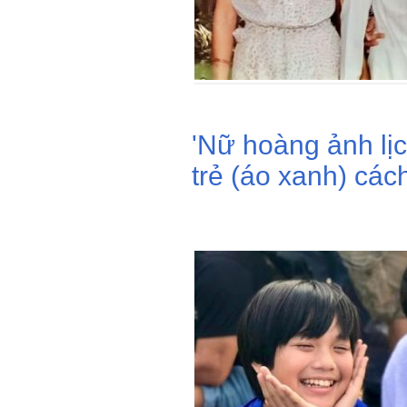
'Nữ hoàng ảnh lịc
trẻ (áo xanh) cá