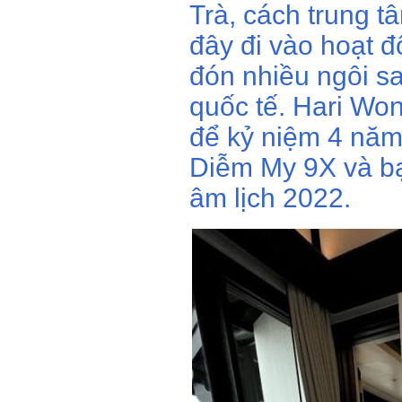
Trà, cách trung t
đây đi vào hoạt đ
đón nhiều ngôi sa
quốc tế. Hari Wo
để kỷ niệm 4 nă
Diễm My 9X và bạn
âm lịch 2022.