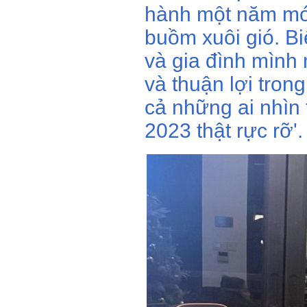
hành một năm mớ
buồm xuôi gió. B
và gia đình mình
và thuận lợi trong
cả những ai nhìn
2023 thật rực rỡ'.