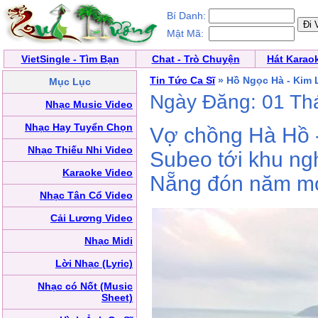
Bí Danh:
Mật Mã:
VietSingle - Tìm Bạn
Chat - Trò Chuyện
Hát Karao
Tin Tức Ca Sĩ
» Hồ Ngọc Hà - Kim
Mục Lục
Ngày Đăng: 01 Th
Nhạc Music Video
Nhạc Hay Tuyển Chọn
Vợ chồng Hà Hồ -
Nhạc Thiếu Nhi Video
Subeo tới khu ng
Karaoke Video
Nẵng đón năm mớ
Nhạc Tân Cổ Video
Cải Lương Video
Nhạc Midi
Lời Nhạc (Lyric)
Nhạc có Nốt (Music
Sheet)