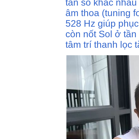
tần số khác nhau
âm thoa (tuning f
528 Hz giúp phục 
còn nốt Sol ở tần
tâm trí thanh lọc 