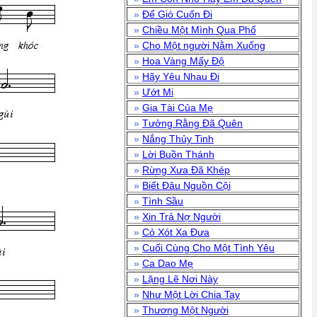
»
Để Gió Cuốn Đi
»
Chiều Một Mình Qua Phố
»
Cho Một người Nằm Xuống
»
Hoa Vàng Mấy Độ
»
Hãy Yêu Nhau Đi
»
Ướt Mi
»
Gia Tài Của Mẹ
»
Tưởng Rằng Đã Quên
»
Nắng Thủy Tinh
»
Lời Buồn Thánh
»
Rừng Xưa Đã Khép
»
Biết Đâu Nguồn Cội
»
Tình Sầu
»
Xin Trả Nợ Người
»
Cỏ Xót Xa Đưa
»
Cuối Cùng Cho Một Tình Yêu
»
Ca Dao Mẹ
»
Lặng Lẽ Nơi Này
»
Như Một Lời Chia Tay
»
Thương Một Người