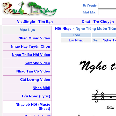
Bí Danh:
Mật Mã:
VietSingle - Tìm Bạn
Chat - Trò Chuyện
Nốt Nhạc
» Nghe Tiếng Muôn Trù
Mục Lục
Loại
Nhạc Music Video
Lời Nhạc
Xem:
Nghe Ti
Nhạc Hay Tuyển Chọn
Nhạc Thiếu Nhi Video
Karaoke Video
Nhạc Tân Cổ Video
Cải Lương Video
Nhạc Midi
Lời Nhạc (Lyric)
Nhạc có Nốt (Music
Sheet)