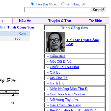
Tên Bài Nhạc
Tên Nhạc Sĩ
ic
Nấu Ăn
Truyện & Thơ
Từ Điển
 Giả:
Trịnh Công Sơn
Trịnh Công Sơn
Xem
980
Tiểu Sử Trịnh Công
Sơn
»
Diễm Xưa
»
Một Cõi Đi Về
»
Chiếc Lá Thu Phai
»
Cát Bụi
»
Xin Cho Tôi
»
Hạ Trắng
»
Nhìn Những Mùa Thu Đi
»
Còn Tuổi Nào Cho Em
»
Nối Vòng Tay Lớn
»
Dấu Chân Địa Đàng
»
Em Còn Nhớ Hay Em Đã Quên