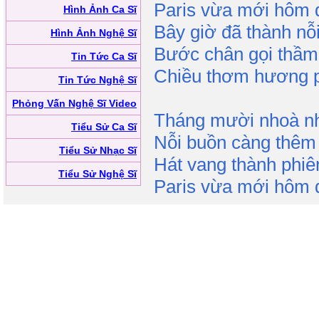
Paris vừa mới hôm 
Hình Ảnh Ca Sĩ
Bây giờ đã thành nỗ
Hình Ảnh Nghệ Sĩ
Bước chân gọi thầm
Tin Tức Ca Sĩ
Chiều thơm hương 
Tin Tức Nghệ Sĩ
Phỏng Vấn Nghệ Sĩ Video
Tháng mười nhoà n
Tiểu Sử Ca Sĩ
Nỗi buồn càng thêm 
Tiểu Sử Nhạc Sĩ
Hát vang thành phiê
Tiểu Sử Nghệ Sĩ
Paris vừa mới hôm 