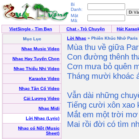
Bí
Danh:
Mật
Mã:
VietSingle - Tìm Bạn
Chat - Trò Chuyện
Hát Karao
Lời Nhạc
» Phiên Khúc Nhớ Paris
Mục Lục
Mùa thu về giữa Par
Nhạc Music Video
Con đường thênh th
Nhạc Hay Tuyển Chọn
Cơn mưa bỏ quên m
Nhạc Thiếu Nhi Video
Tháng mười khoác 
Karaoke Video
Nhạc Tân Cổ Video
Vẫn dài những chuy
Cải Lương Video
Tiếng cười xôn xao 
Nhạc Midi
Mắt em một trời mơ
Lời Nhạc (Lyric)
Mai rồi đời có tìm n
Nhạc có Nốt (Music
Sheet)