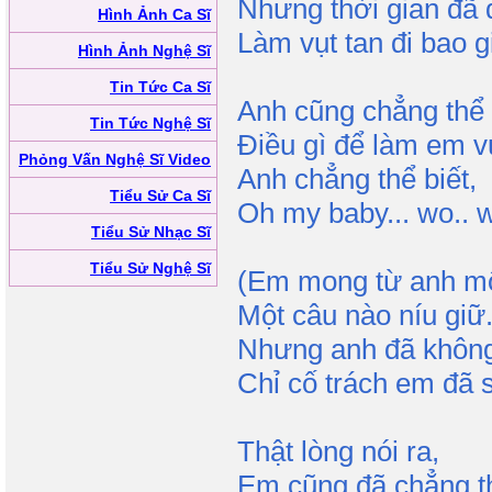
Nhưng thời gian đã
Hình Ảnh Ca Sĩ
Làm vụt tan đi bao 
Hình Ảnh Nghệ Sĩ
Tin Tức Ca Sĩ
Anh cũng chẳng thể 
Tin Tức Nghệ Sĩ
Điều gì để làm em vu
Phỏng Vấn Nghệ Sĩ Video
Anh chẳng thể biết,
Tiểu Sử Ca Sĩ
Oh my baby... wo.. w
Tiểu Sử Nhạc Sĩ
Tiểu Sử Nghệ Sĩ
(Em mong từ anh mộ
Một câu nào níu giữ
Nhưng anh đã không
Chỉ cố trách em đã s
Thật lòng nói ra,
Em cũng đã chẳng th