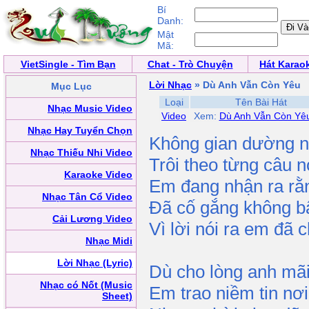
Bí
Danh:
Mật
Mã:
VietSingle - Tìm Bạn
Chat - Trò Chuyện
Hát Karao
Lời Nhạc
» Dù Anh Vẫn Còn Yêu
Mục Lục
Loại
Tên Bài Hát
Nhạc Music Video
Video
Xem:
Dù Anh Vẫn Còn Yê
Nhạc Hay Tuyển Chọn
Không gian dường n
Nhạc Thiếu Nhi Video
Trôi theo từng câu n
Karaoke Video
Em đang nhận ra rằ
Nhạc Tân Cổ Video
Đã cố gắng không bậ
Cải Lương Video
Vì lời nói ra em đã 
Nhạc Midi
Lời Nhạc (Lyric)
Dù cho lòng anh mãi
Nhạc có Nốt (Music
Em trao niềm tin nơi
Sheet)