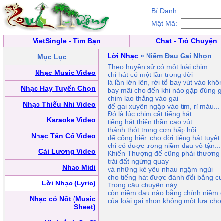
Bí Danh:
Mật Mã:
VietSingle - Tìm Bạn
Chat - Trò Chuyện
Lời Nhạc
» Niềm Đau Gai Nhọn
Mục Lục
Theo huyền sử có một loài chim
Nhạc Music Video
chỉ hát có một lần trong đời
là lần lớn lên, rời tổ bay vút vào kh
Nhạc Hay Tuyển Chọn
bay mãi cho đến khi nào gặp đúng 
chim lao thẳng vào gai
Nhạc Thiếu Nhi Video
để gai xuyên ngập vào tim, rỉ máu...
Ðó là lúc chim cất tiếng hát
Karaoke Video
tiếng hát thiên thần cao vút
thánh thót trong cơn hấp hối
Nhạc Tân Cổ Video
để cống hiến cho đời tiếng hát tuyệt
chỉ có được trong niềm đau vô tận...
Cải Lương Video
Khiến Thượng đế cũng phải thương
trái đất ngừng quay
Nhạc Midi
và những kẻ yêu nhau ngậm ngùi
cho tiếng hát được đánh đổi bằng cu
Lời Nhạc (Lyric)
Trong câu chuyện này
còn niềm đau nào bằng chính niềm
Nhạc có Nốt (Music
của loài gai nhọn không một lựa ch
Sheet)