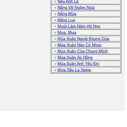
»
Nếu Anh Là
»
Nắng Vỡ Ngậm Ngùi
»
Nắng Mùa
»
Nắng Lụa
»
Mười Lăm Năm Hò Hẹn
»
Mưa, Mưa
»
Mùa Xuân Ngoài Khung Cửa
»
Mùa Xuân Nào Có Nhau
»
Mùa Xuân Của Chúng Mình
»
Mùa Xuân Áo Hồng
»
Mùa Xuân Anh Yêu Em
»
Mưa Sầu La Seine