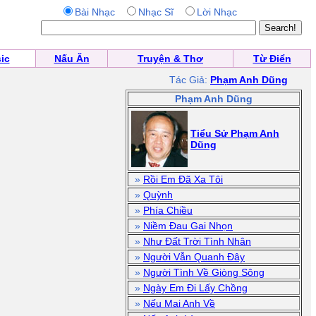
Bài Nhạc
Nhạc Sĩ
Lời Nhạc
ic
Nấu Ăn
Truyện & Thơ
Từ Điển
Tác Giả:
Phạm Anh Dũng
Phạm Anh Dũng
Tiểu Sử Phạm Anh
Dũng
»
Rồi Em Đã Xa Tôi
»
Quỳnh
»
Phía Chiều
»
Niềm Đau Gai Nhọn
»
Như Đất Trời Tình Nhân
»
Người Vẫn Quanh Đây
»
Người Tình Về Giòng Sông
»
Ngày Em Đi Lấy Chồng
»
Nếu Mai Anh Về