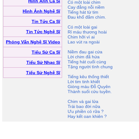
Hình Ảnh Ca Sĩ
Có một loài chim
Cay đắng nỗi niềm
Hình Ảnh Nghệ Sĩ
Tiếng hát từ tim
Ðau khổ đắm chìm.
Tin Tức Ca Sĩ
Có một loài gai
Tin Tức Nghệ Sĩ
Rỉ máu thương hoài
Chim hỡi vì ai
Phỏng Vấn Nghệ Sĩ Video
Lao vút ra ngoài
Niềm đau gai cứa
Tiểu Sử Ca Sĩ
Lời chim đã hứa
Tiếng hát cuối cùng
Tiểu Sử Nhạc Sĩ
Tặng người tình chung
Tiểu Sử Nghệ Sĩ
Tiếng kêu thống thiết
Lời tim tinh khiết
Giòng máu Ðỗ Quyên
Thành suối cửu tuyền.
Chim và gai lửa
Trải bao đời nữa
Ưu phiền có rữa ?
Hay kết oan khiên ?