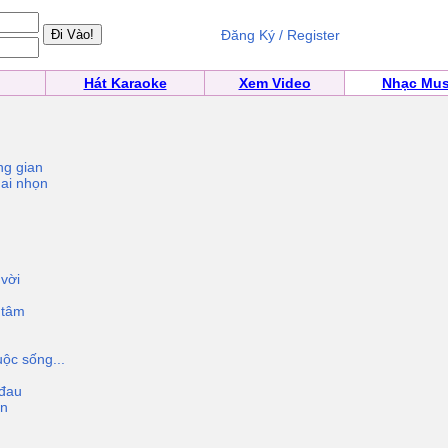
Đăng Ký / Register
Hát Karaoke
Xem Video
Nhạc Mus
ông gian
gai nhọn
 vời
 tâm
ộc sống...
 đau
ọn