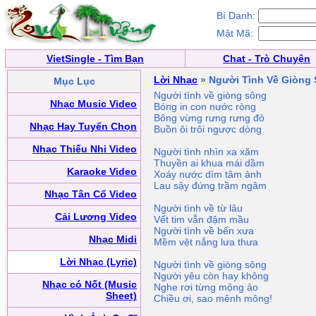
Bí Danh:
Mật Mã:
VietSingle - Tìm Bạn
Chat - Trò Chuyện
Lời Nhạc
» Người Tình Về Giòng
Mục Lục
Người tình về giòng sông
Nhạc Music Video
Bóng in con nước ròng
Bông vừng rưng rưng đỏ
Nhạc Hay Tuyển Chọn
Buồn ôi trôi ngược dòng
Nhạc Thiếu Nhi Video
Người tình nhìn xa xăm
Thuyền ai khua mái dầm
Karaoke Video
Xoáy nước dìm tâm ảnh
Lau sậy đứng trầm ngâm
Nhạc Tân Cổ Video
Người tình về từ lâu
Cải Lương Video
Vết tim vẫn đậm mầu
Người tình về bến xưa
Nhạc Midi
Mềm vệt nắng lưa thưa
Lời Nhạc (Lyric)
Người tình về giòng sông
Người yêu còn hay không
Nhạc có Nốt (Music
Nghe rơi từng mộng ảo
Sheet)
Chiều ơi, sao mênh mông!