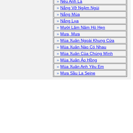
»
Nếu Anh Là
»
Nắng Vỡ Ngậm Ngùi
»
Nắng Mùa
»
Nắng Lụa
»
Mười Lăm Năm Hò Hẹn
»
Mưa, Mưa
»
Mùa Xuân Ngoài Khung Cửa
»
Mùa Xuân Nào Có Nhau
»
Mùa Xuân Của Chúng Mình
»
Mùa Xuân Áo Hồng
»
Mùa Xuân Anh Yêu Em
»
Mưa Sầu La Seine