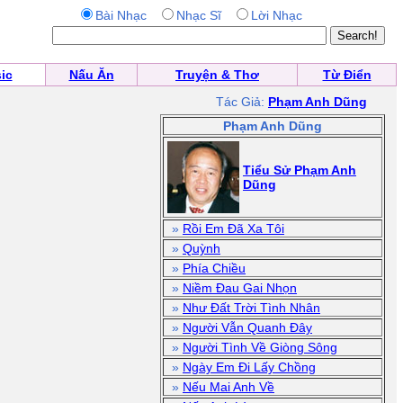
Bài Nhạc
Nhạc Sĩ
Lời Nhạc
ic
Nấu Ăn
Truyện & Thơ
Từ Điển
Tác Giả:
Phạm Anh Dũng
Phạm Anh Dũng
Tiểu Sử Phạm Anh
Dũng
»
Rồi Em Đã Xa Tôi
»
Quỳnh
»
Phía Chiều
»
Niềm Đau Gai Nhọn
»
Như Đất Trời Tình Nhân
»
Người Vẫn Quanh Đây
»
Người Tình Về Giòng Sông
»
Ngày Em Đi Lấy Chồng
»
Nếu Mai Anh Về